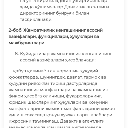
ва унга киритиладиган ўзгартиришлар
ҳамда қўшимчалар Давактив агентлиги
директорининг буйруғи билан
тасдиқланади.
2-боб. Жамоатчилик кенгашининг асосий
вазифалари, функциялари, ҳуқуқлари ва
мажбуриятлари
Қуйидагилар жамоатчилик кенгашининг
асосий вазифалари ҳисобланади:
қабул қилинаётган норматив-ҳуқуқий
ҳужжатларда, шунингдек, давлат, тармоқ ва
ҳудудий ривожлантириш дастурларида
жамоатчилик манфаатлари ва жамоатчилик
фикри ҳисобга олиниши, фуқароларнинг,
юридик шахсларнинг ҳуқуқлари ва қонуний
манфаатларини жамият манфаатларини ҳимоя
қилиш соҳасида қонун ҳужжатлари талаблари
ижросини таъминлаш, Давактив агентлиги
зиммасига юкланган ҳамда ижтимоий ва