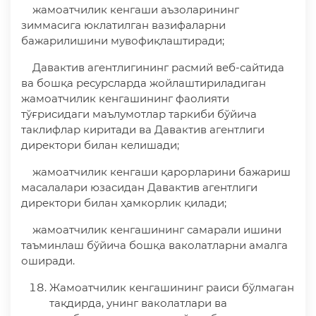
жамоатчилик кенгаши аъзоларининг
зиммасига юклатилган вазифаларни
бажарилишини мувофиқлаштиради;
Давактив агентлигининг расмий веб-сайтида
ва бошқа ресурсларда жойлаштириладиган
жамоатчилик кенгашининг фаолияти
тўғрисидаги маълумотлар таркиби бўйича
таклифлар киритади ва Давактив агентлиги
директори билан келишади;
жамоатчилик кенгаши қарорларини бажариш
масалалари юзасидан Давактив агентлиги
директори билан ҳамкорлик қилади;
жамоатчилик кенгашининг самарали ишини
таъминлаш бўйича бошқа ваколатларни амалга
оширади.
Жамоатчилик кенгашининг раиси бўлмаган
тақдирда, унинг ваколатлари ва