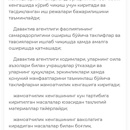
кенгашида кўриб чиқиш учун киритади ва
тасдиқланган иш режалари бажарилишини
таъминлайди;
Давактив агентлиги фаолиятининг
самарадорлигини ошириш бўйича таклифлар ва
тавсияларни ишлаб чиқишда ҳамда амалга
оширишда қатнашади;
Давактив агентлиги ходимлари, уларнинг оила
аъзолари билан учрашувлар ўтказади ва
уларнинг ҳуқуқлари, эркинликлари ҳамда
қонуний манфаатларини таъминлаш бўйича
таклифларни жамоатчилик кенгашига киритади;
жамоатчилик кенгашининг кун тартибига
киритилган масалалар юзасидан таҳлилий
материаллар тайёрлайди;
жамоатчилик кенгашининг ваколатига
кирадиган масалалар билан боғлиқ