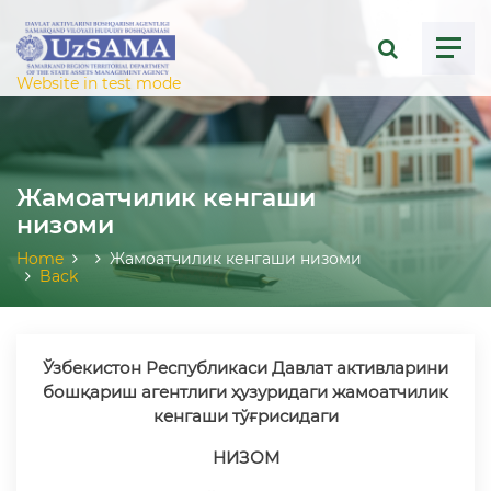
ose menu
Website in test mode
Жамоатчилик кенгаши
низоми
Home
Жамоатчилик кенгаши низоми
Back
Ўзбекистон Республикаси Давлат активларини
бошқариш
агентлиги ҳузуридаги жамоатчилик
кенгаши тўғрисидаги
НИЗОМ