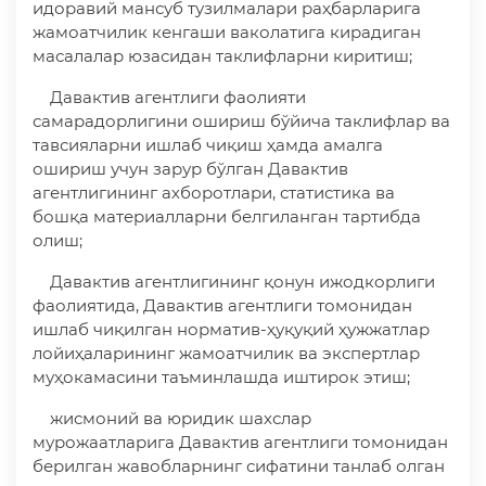
идоравий мансуб тузилмалари раҳбарларига
жамоатчилик кенгаши ваколатига кирадиган
масалалар юзасидан таклифларни киритиш;
Давактив агентлиги фаолияти
самарадорлигини ошириш бўйича таклифлар ва
тавсияларни ишлаб чиқиш ҳамда амалга
ошириш учун зарур бўлган Давактив
агентлигининг ахборотлари, статистика ва
бошқа материалларни белгиланган тартибда
олиш;
Давактив агентлигининг қонун ижодкорлиги
фаолиятида, Давактив агентлиги томонидан
ишлаб чиқилган норматив-ҳуқуқий ҳужжатлар
лойиҳаларининг жамоатчилик ва экспертлар
муҳокамасини таъминлашда иштирок этиш;
жисмоний ва юридик шахслар
мурожаатларига Давактив агентлиги томонидан
берилган жавобларнинг сифатини танлаб олган