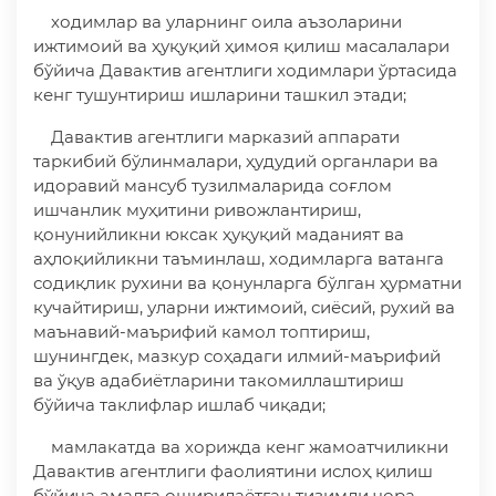
ходимлар ва уларнинг оила аъзоларини
ижтимоий ва ҳуқуқий ҳимоя қилиш масалалари
бўйича Давактив агентлиги ходимлари ўртасида
кенг тушунтириш ишларини ташкил этади;
Давактив агентлиги марказий аппарати
таркибий бўлинмалари, ҳудудий органлари ва
идоравий мансуб тузилмаларида соғлом
ишчанлик муҳитини ривожлантириш,
қонунийликни юксак ҳуқуқий маданият ва
аҳлоқийликни таъминлаш, ходимларга ватанга
содиқлик рухини ва қонунларга бўлган ҳурматни
кучайтириш, уларни ижтимоий, сиёсий, рухий ва
маънавий-маърифий камол топтириш,
шунингдек, мазкур соҳадаги илмий-маърифий
ва ўқув адабиётларини такомиллаштириш
бўйича таклифлар ишлаб чиқади;
мамлакатда ва хорижда кенг жамоатчиликни
Давактив агентлиги фаолиятини ислоҳ қилиш
бўйича амалга оширилаётган тизимли чора-