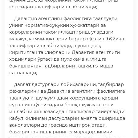
юзасидан таклифлар ишлаб чиқади;
Давактив агентлиги фаолиятига тааллуқли
унинг норматив-ҳуқуқий ҳужжатлари ва
қарорларини такомиллаштириш, улардаги
мавжуд камчиликларни бартараф этиш бўйича
таклифлар ишлаб чиқади, шунингдек,
киритилган таклифларни Давактив агентлиги
ходимлари ўртасида муҳокама қилишга
бағишланган тадбирларни ташкил этишда
қатнашади;
давлат дастурлари лойиҳаларини, тадбирлар
режаларини ва Давактив агентлиги фаолиятига
тааллуқли, шу жумладан коррупцияга қарши
курашиш тўғрисидаги бошқа ҳужжатларни
ишлаб чиқиш юзасидан таклифлар тайёрлайди,
қабул қилинган дастурларни амалга оширишда
ваколатлари доирасида иштирок этади,
бажарилган ишларнинг самарадорлигини