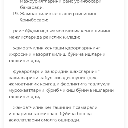
мажбуриятларини раис ўринбосари
бажаради.
Жамоатчилик кенгаши раисининг
ўринбосари:
раис йўқлигида жамоатчилик кенгашининг
мажлисларида раислик қилади;
жамоатчилик кенгаши қарорларининг
ижросини назорат қилиш бўйича ишларни
ташкил этади;
фуқароларни ва юридик шахсларнинг
вакилларини қабул қилади, шунингдек,
жамоатчилик кенгаши фаолиятига тааллуқли
мурожаатларни кўриб чиқиш бўйича ишларни
ташкил этади;
жамоатчилик кенгашининг самарали
ишларини таъминлаш бўйича бошқа
ваколатларни амалга оширади.