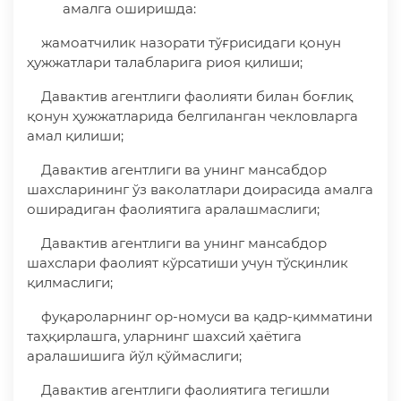
амалга оширишда:
жамоатчилик назорати тўғрисидаги қонун
ҳужжатлари талабларига риоя қилиши;
Давактив агентлиги фаолияти билан боғлиқ
қонун ҳужжатларида белгиланган чекловларга
амал қилиши;
Давактив агентлиги ва унинг мансабдор
шахсларининг ўз ваколатлари доирасида амалга
оширадиган фаолиятига аралашмаслиги;
Давактив агентлиги ва унинг мансабдор
шахслари фаолият кўрсатиши учун тўсқинлик
қилмаслиги;
фуқароларнинг ор-номуси ва қадр-қимматини
таҳқирлашга, уларнинг шахсий ҳаётига
аралашишига йўл қўймаслиги;
Давактив агентлиги фаолиятига тегишли