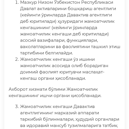
Мазкур Низом Ўзбекистон Республикаси
Давлат активларини бошқариш агентлиги
(кейинги ўринларда Давактив агентлиги
деб юритилади) ҳузуридаги жамоатчилик
кенгашининг (кейинги ўринларда
жамоатчилик кенгаши деб юритилади)
асосий вазифалари, функциялари,
ваколатларини ва фаолиятини ташкил этиш
тартибини белгилайди.
Жамоатчилик кенгаши ўз ишини
жамоатчилик асосида олиб борадиган
доимий фаолият юритувчи маслаҳат-
кенгаш органи ҳисобланади.
Ахборот хизмати бўлими Жамоатчилик
кенгашининг ишчи органи ҳисобланади.
Жамоатчилик кенгаши Давактив
агентлигининг марказий аппарати
таркибий бўлинмалари, ҳудудий органлари
ва идоравий мансуб тузилмаларига татбиқ