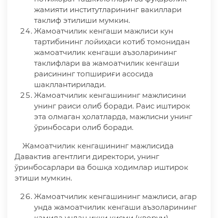
жамияти институтларининг вакиллари
таклиф этилиши мумкин.
Жамоатчилик кенгаши мажлиси кун
тартибининг лойиҳаси котиб томонидан
жамоатчилик кенгаши аъзоларининг
таклифлари ва жамоатчилик кенгаши
раисининг топшириғи асосида
шакллантирилади.
Жамоатчилик кенгашининг мажлисини
унинг раиси олиб боради. Раис иштирок
эта олмаган ҳолатларда, мажлисни унинг
ўринбосари олиб боради.
Жамоатчилик кенгашининг мажлисида
Давактив агентлиги директори, унинг
ўринбосарлари ва бошқа ходимлар иштирок
этиши мумкин.
Жамоатчилик кенгашининг мажлиси, агар
унда жамоатчилик кенгаши аъзоларининг
камида учдан икки қисми (кворум)