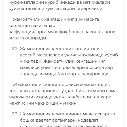
мурожаатларни кўриб чиқади ва натижалари
бўйича тегишли ҳужжатларни тайёрлайди;
жамоатчилик кенгашининг зиммасига
юкланган вазифалар
ва функцияларга мувофиқ бошқа ваколатларни
амалга оширади.
Жамоатчилик кенгаши фаолиятининг
асосий масалалари унинг мажлисида кўриб
чиқилади. Жамоатчилик кенгашининг
мажлиси унинг иш режалари асосида ҳар
чоракда камида бир марта чақирилади.
Жамоатчилик кенгаши раиси жамоатчилик
кенгаши аъзоларининг учдан бир қисмини ёзма
мурожаати асосида унинг навбатдан ташқари
мажлисини чақириши мумкин.
Жамоатчилик кенгашининг мажлисларига
бошқа давлат органлари, нодавлат
нотижорат ташкилотлари ва фуқаролик