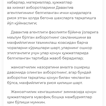
хабарлар, материаллар, ҳужжатлар
ва хизмат ахборотларини Давактив
агентлигининг белгиланган ички қоидаларга
риоя этган ҳолда бегона шахсларга тарқатишга
йўл қўймаслиги;
Давактив агентлиги фаолияти бўйича ўзларига
маълум бўлган ахборотнинг сақланишини ва
махфийлигини таъминлаш юзасидан барча
чораларни кўришлари шарт, уларнинг ошкор
этилганлиги учун улар қонун ҳужжатларида
белгиланган тартибда жавоб берадилар;
жамоатчилик назоратини амалга ошириш
давомида олинган ахборотнинг, агар бундай
ахборотни тарқатиш қонун билан чекланган
бўлса, махфийлигига риоя қилиши шарт.
Жамоатчилик кенгашининг зиммасида қонун
ҳужжатларига мувофиқ бошқа мажбуриятлар
ҳам бўлиши мумкин.