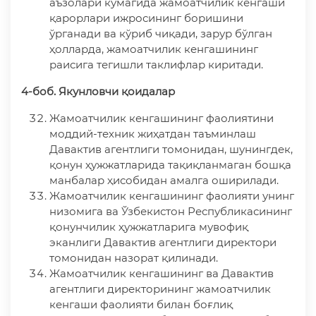
аъзолари кўмагида жамоатчилик кенгаши
қарорлари ижросининг боришини
ўрганади ва кўриб чиқади, зарур бўлган
ҳолларда, жамоатчилик кенгашининг
раисига тегишли таклифлар киритади.
4-боб. Якунловчи қоидалар
Жамоатчилик кенгашининг фаолиятини
моддий-техник жиҳатдан таъминлаш
Давактив агентлиги томонидан, шунингдек,
қонун ҳужжатларида тақиқланмаган бошқа
манбалар ҳисобидан амалга оширилади.
Жамоатчилик кенгашининг фаолияти унинг
низомига ва Ўзбекистон Республикасининг
қонунчилик ҳужжатларига мувофиқ
эканлиги Давактив агентлиги директори
томонидан назорат қилинади.
Жамоатчилик кенгашининг ва Давактив
агентлиги директорининг жамоатчилик
кенгаши фаолияти билан боғлиқ