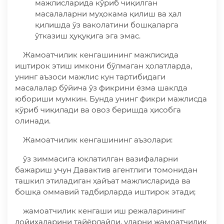
мажлисларида кўриб чиқилган
масалаларни муҳокама қилиш ва ҳал
қилишда ўз ваколатини бошқаларга
ўтказиш ҳуқуқига эга эмас.
Жамоатчилик кенгашининг мажлисида
иштирок этиш имкони бўлмаган ҳолатларда,
унинг аъзоси мажлис кун тартибидаги
масалалар бўйича ўз фикрини ёзма шаклда
юбориши мумкин. Бунда унинг фикри мажлисда
кўриб чиқилади ва овоз беришда ҳисобга
олинади.
Жамоатчилик кенгашининг аъзолари:
ўз зиммасига юклатилган вазифаларни
бажариш учун Давактив агентлиги томонидан
ташкил этиладиган ҳайъат мажлисларида ва
бошқа оммавий тадбирларда иштирок этади;
жамоатчилик кенгаши иш режаларининг
лойиҳаларини тайёрлайди, уларни жамоатчилик