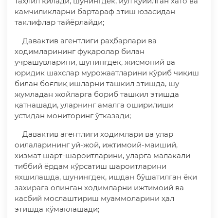
таҳлил қилади, шунингдек, йўл қўйилган хато ва
камчиликларни бартараф этиш юзасидан
таклифлар тайёрлайди;
Давактив агентлиги раҳбарлари ва
ходимларининг фуқаролар билан
учрашувларини, шунингдек, жисмоний ва
юридик шахслар мурожаатларини кўриб чиқиш
билан боғлиқ ишларни ташкил этишда, шу
жумладан жойларга бориб ташкил этишда
қатнашади, уларнинг амалга оширилиши
устидан мониторинг ўтказади;
Давактив агентлиги ходимлари ва улар
оилаларининг уй-жой, ижтимоий-маиший,
хизмат шарт-шароитларини, уларга малакали
тиббий ёрдам кўрсатиш шароитларини
яхшилашда, шунингдек, ишдан бўшатилган ёки
захирага олинган ходимларни ижтимоий ва
касбий мослаштириш муаммоларини ҳал
этишда кўмаклашади;