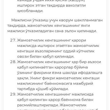
иштирок этган тақдирда ваколатли
ҳисобланади.
Мажлисни ўтказиш учун кворум шаклланмаган
тақдирда, жамоатчилик кенгашининг янги
мажлиси ўтказиладиган сана эълон қилинади.
Жамоатчилик кенгашининг қарори
мажлисда иштирок этаётган жамоатчилик
кенгаши аъзоларининг оддий кўпчилик
овози билан қабул қилинади.
Жамоатчилик кенгашининг ҳар бир аъзоси
қабул қилинаётган қарорлар бўйича
ўзининг фикрини ёзма шаклда ифодалашга
ҳақли. Унинг фикри жамоатчилик кенгаши
мажлисининг баённомасига мажбурий
тартибда қўшиб қўйилади.
Жамоатчилик кенгашининг мажлисида
қабул қилинган қарор баённома билан
расмийлаштирилади. Жамоатчилик