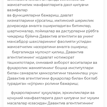
жамоатчилик манфаатларига дахл қилувчи
вазифалар
ва функцияларни бажариш, давлат
хизматларини кўрсатиш, ижтимоий шериклик
доирасида амалга ошириладиган битимлар,
шартномалар, лойиҳалар ва дастурларни рўёбга
чиқариш бўйича Давактив агентлиги ва унинг
мансабдор шахсларининг фаолияти устидан
жамоатчилик назоратини амалга ошириш;
биргаликда мулоқот қилиш, Давактив
агентлигининг нодавлат нотижорат
ташкилотлари, оммавий ахборот воситалари ва
фуқаролик жамиятининг бошқа институтлари
билан самарали ҳамкорлигини таъминлаш учун
Давактив агентлигини фуқаролар билан боғлаб
турадиган «кўприк» ролини бажариш;
фуқароларнинг ҳуқуқлари, эркинликлари ва
қонуний манфаатларига дахл қилувчи энг муҳим
масалалар юзасидан Давактив агентлигининг