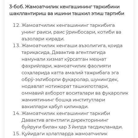
3-боб. Жамоатчилик кенгашининг таркибини
шакллантириш
ва ишини ташкил этиш тартиби
Жамоатчилик кенгашининг таркибига
унинг раиси, раис ўринбосари, котиби ва
аъзолари киради.
Жамоатчилик кенгаши аъзолигига, қоида
тариқасида, Давактив агентлигида
намунали хизмат кўрсатган меҳнат
фахрийлари, жамоатчилик фаолияти
соҳаларида катта амалий тажрибага эга
обрў-эътиборли фуқаролар, шунингдек,
нодавлат нотижорат ташкилотлари,
оммавий ахборот воситалари ва фуқаролик
жамиятининг бошқа институтлари
вакиллари қабул қилинади.
Жамоатчилик кенгашининг таркиби
Давактив агентлиги директорининг
буйруғи билан ҳар 3 йилда тасдиқланади.
Қуйидаги ҳолатларда жамоатчилик