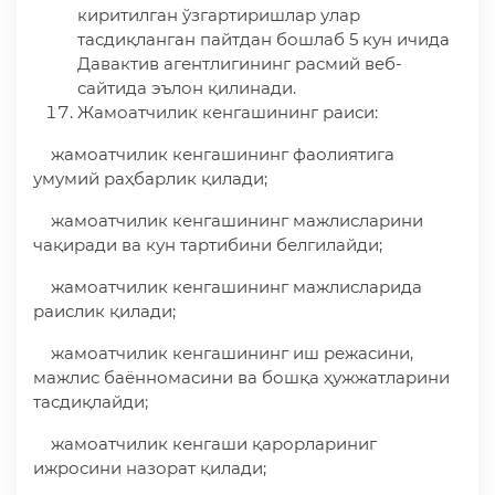
киритилган ўзгартиришлар улар
тасдиқланган пайтдан бошлаб 5 кун ичида
Давактив агентлигининг расмий веб-
сайтида эълон қилинади.
Жамоатчилик кенгашининг раиси:
жамоатчилик кенгашининг фаолиятига
умумий раҳбарлик қилади;
жамоатчилик кенгашининг мажлисларини
чақиради ва кун тартибини белгилайди;
жамоатчилик кенгашининг мажлисларида
раислик қилади;
жамоатчилик кенгашининг иш режасини,
мажлис баённомасини ва бошқа ҳужжатларини
тасдиқлайди;
жамоатчилик кенгаши қарорлариниг
ижросини назорат қилади;