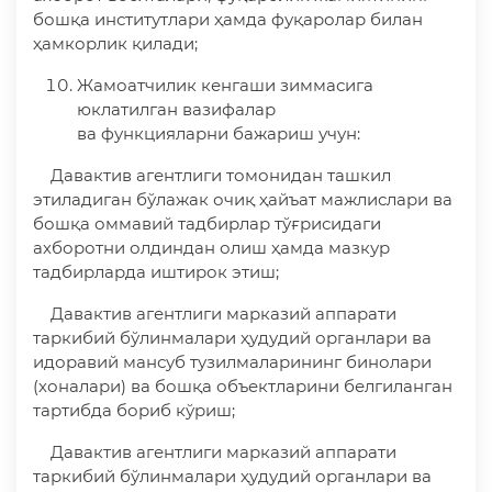
бошқа институтлари ҳамда фуқаролар билан
ҳамкорлик қилади;
Жамоатчилик кенгаши зиммасига
юклатилган вазифалар
ва функцияларни бажариш учун:
Давактив агентлиги томонидан ташкил
этиладиган бўлажак очиқ ҳайъат мажлислари ва
бошқа оммавий тадбирлар тўғрисидаги
ахборотни олдиндан олиш ҳамда мазкур
тадбирларда иштирок этиш;
Давактив агентлиги марказий аппарати
таркибий бўлинмалари ҳудудий органлари ва
идоравий мансуб тузилмаларининг бинолари
(хоналари) ва бошқа объектларини белгиланган
тартибда бориб кўриш;
Давактив агентлиги марказий аппарати
таркибий бўлинмалари ҳудудий органлари ва