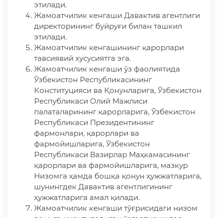
этилади.
Жамоатчилик кенгаши Давактив агентлиги
директорининг буйруғи билан ташкил
этилади.
Жамоатчилик кенгашининг қарорлари
тавсиявий хусусиятга эга.
Жамоатчилик кенгаши ўз фаолиятида
Ўзбекистон Республикасининг
Конституцияси ва Қонунларига, Ўзбекистон
Республикаси Олий Мажлиси
палаталарининг қарорларига, Ўзбекистон
Республикаси Президентининг
фармонлари, қарорлари ва
фармойишларига, Ўзбекистон
Республикаси Вазирлар Маҳкамасининг
қарорлари ва фармойишларига, мазкур
Низомга ҳамда бошқа қонун ҳужжатларига,
шунингдек Давактив агентлигининг
ҳужжатларига амал қилади.
Жамоатчилик кенгаши тўғрисидаги низом