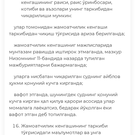
кенгашининг раиси, раис ўринбосари,
котиби ва аъзолари унинг таркибидан
чиқарилиши мумкин:
улар томонидан жамоатчилик кенгаши
таркибидан чиқиш тўғрисида ариза берилганда;
жамоатчилик кенгашиниг мажлисларида
мунтазам равишда иштирок этмаганда, мазкур
Низомнинг 11-бандида назарда тутилган
мажбуриятларни бажармаганда;
уларга нисбатан чиқарилган суднинг айблов
ҳукми қонуний кучга кирганда;
вафот этганда, шунингдек суднинг қонуний
кучга кирган ҳал қилув қарори асосида улар
момалага лаёқатсиз, бедарак йўқолган ёки
вафот этган деб топилганда.
Жамоатчилик кенгашининг таркиби
тўғрисидаги маълумотлар ва унга