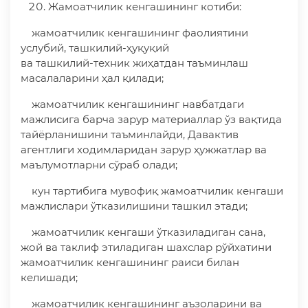
Жамоатчилик кенгашининг котиби:
жамоатчилик кенгашининг фаолиятини
услубий, ташкилий-ҳуқуқий
ва ташкилий-техник жиҳатдан таъминлаш
масалаларини ҳал қилади;
жамоатчилик кенгашининг навбатдаги
мажлисига барча зарур материаллар ўз вақтида
тайёрланишини таъминлайди, Давактив
агентлиги ходимларидан зарур ҳужжатлар ва
маълумотларни сўраб олади;
кун тартибига мувофиқ жамоатчилик кенгаши
мажлислари ўтказилишини ташкил этади;
жамоатчилик кенгаши ўтказиладиган сана,
жой ва таклиф этиладиган шахслар рўйхатини
жамоатчилик кенгашининг раиси билан
келишади;
жамоатчилик кенгашининг аъзоларини ва