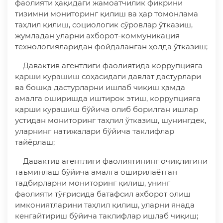
фаолияти ҳақидаги жамоатчилик фикрини
тизимни мониторинг қилиш ва ҳар томонлама
таҳлил қилиш, социологик сўровлар ўтказиш,
жумладан уларни ахборот-коммуникация
технологияларидан фойдаланган ҳолда ўтказиш;
Давактив агентлиги фаолиятида коррупцияга
қарши курашиш соҳасидаги давлат дастурлари
ва бошқа дастурларни ишлаб чиқиш ҳамда
амалга оширишда иштирок этиш, коррупцияга
қарши курашиш бўйича олиб борилган ишлар
устидан мониторинг таҳлил ўтказиш, шунингдек,
уларнинг натижалари бўйича таклифлар
тайёрлаш;
Давактив агентлиги фаолиятининг очиқлигини
таъминлаш бўйича амалга оширилаётган
тадбирларни мониторинг қилиш, унинг
фаолияти тўғрисида батафсил ахборот олиш
имкониятларини таҳлил қилиш, уларни янада
кенгайтириш бўйича таклифлар ишлаб чиқиш;