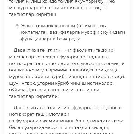
таҳлил қилиш ҳамда таҳлил якунлари бўйича
мазкур шароитларни яхшилаш юзасидан
таклифлар киритиш.
Жамоатчилик кенгаши ўз зиммасига
юклатилган вазифаларга мувофиқ қуйидаги
функцияларни бажаради:
Давактив агентлигининг фаолиятига доир
масалалар юзасидан фуқаролар, нодавлат
нотижорат ташкилотлари ва фуқаролик жамияти
бошқа институтларининг ташаббуслари ҳамда
мурожаатларини кўриб чиқишда иштирок этади,
шунингдек, уларни кўриб чиқиш натижалари
бўйича Давактив агентлигига тегишли
таклифлар киритади;
Давактив агентлигининг фуқаролар, нодавлат
нотижорат ташкилотлари
ва фуқаролик жамиятининг бошқа институтлари
билан ўзаро ҳамкорлигини таҳлил қилади,
шунингдек, ҳамкорликни такомиллаштириш