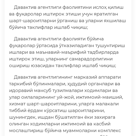
Давактив агентлиги фаолиятини ислоҳ қилиш
ва фуқаролар иштирок этиши учун яратилган
шарт-шароитларни ўрганиш ва уларни яхшилаш
бўйича таклифлар ишлаб чиқиш;
Давактив агентлиги фаолияти бўйича
фуқаролар ўртасида ўтказиладиган тушунтириш
ишлари ва маънавий-маърифий тадбирларда
иштирок этиш, уларнинг самарадорлигини
ошириш юзасидан таклифлар ишлаб чиқиш;
Давактив агентлигининг марказий аппарати
таркибий бўлинмалари, ҳудудий органлари ва
идоравий мансуб тузилмалари ходимлари ва
улар оилаларининг уй-жой, ижтимоий-маиший,
хизмат шарт-шароитларини, уларга малакали
тиббий ёрдам кўрсатиш шароитларини,
шунингдек, ишдан бўшатилган ёки захирага
олинган ходимларни ижтимоий ва касбий
мослаштириш бўйича муаммоларни комплекс