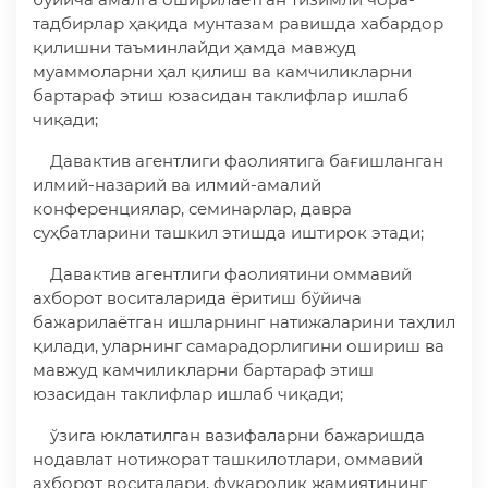
тадбирлар ҳақида мунтазам равишда хабардор
қилишни таъминлайди ҳамда мавжуд
муаммоларни ҳал қилиш ва камчиликларни
бартараф этиш юзасидан таклифлар ишлаб
чиқади;
Давактив агентлиги фаолиятига бағишланган
илмий-назарий ва илмий-амалий
конференциялар, семинарлар, давра
суҳбатларини ташкил этишда иштирок этади;
Давактив агентлиги фаолиятини оммавий
ахборот воситаларида ёритиш бўйича
бажарилаётган ишларнинг натижаларини таҳлил
қилади, уларнинг самарадорлигини ошириш ва
мавжуд камчиликларни бартараф этиш
юзасидан таклифлар ишлаб чиқади;
ўзига юклатилган вазифаларни бажаришда
нодавлат нотижорат ташкилотлари, оммавий
ахборот воситалари, фуқаролик жамиятининг