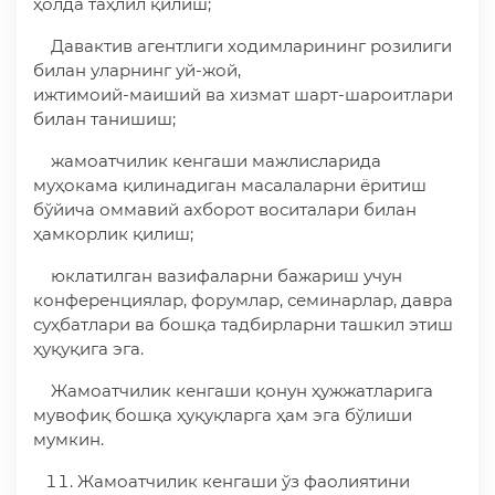
ҳолда таҳлил қилиш;
Давактив агентлиги ходимларининг розилиги
билан уларнинг уй-жой,
ижтимоий-маиший ва хизмат шарт-шароитлари
билан танишиш;
жамоатчилик кенгаши мажлисларида
муҳокама қилинадиган масалаларни ёритиш
бўйича оммавий ахборот воситалари билан
ҳамкорлик қилиш;
юклатилган вазифаларни бажариш учун
конференциялар, форумлар, семинарлар, давра
суҳбатлари ва бошқа тадбирларни ташкил этиш
ҳуқуқига эга.
Жамоатчилик кенгаши қонун ҳужжатларига
мувофиқ бошқа ҳуқуқларга ҳам эга бўлиши
мумкин.
Жамоатчилик кенгаши ўз фаолиятини