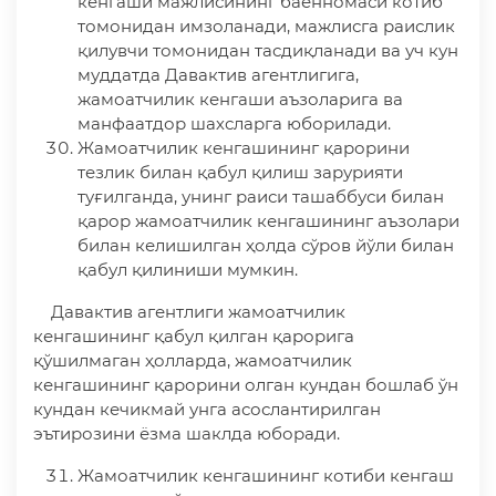
кенгаши мажлисининг баённомаси котиб
томонидан имзоланади, мажлисга раислик
қилувчи томонидан тасдиқланади ва уч кун
муддатда Давактив агентлигига,
жамоатчилик кенгаши аъзоларига ва
манфаатдор шахсларга юборилади.
Жамоатчилик кенгашининг қарорини
тезлик билан қабул қилиш зарурияти
туғилганда, унинг раиси ташаббуси билан
қарор жамоатчилик кенгашининг аъзолари
билан келишилган ҳолда сўров йўли билан
қабул қилиниши мумкин.
Давактив агентлиги жамоатчилик
кенгашининг қабул қилган қарорига
қўшилмаган ҳолларда, жамоатчилик
кенгашининг қарорини олган кундан бошлаб ўн
кундан кечикмай унга асослантирилган
эътирозини ёзма шаклда юборади.
Жамоатчилик кенгашининг котиби кенгаш