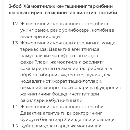
3-боб. Жамоатчилик кенгашининг таркибини
шакллантириш
ва ишини ташкил этиш тартиби
Жамоатчилик кенгашининг таркибига
унинг раиси, раис ўринбосари, котиби ва
аъзолари киради.
Жамоатчилик кенгаши аъзолигига, қоида
тариқасида, Давактив агентлигида
намунали хизмат кўрсатган меҳнат
фахрийлари, жамоатчилик фаолияти
соҳаларида катта амалий тажрибага эга
обрў-эътиборли фуқаролар, шунингдек,
нодавлат нотижорат ташкилотлари,
оммавий ахборот воситалари ва фуқаролик
жамиятининг бошқа институтлари
вакиллари қабул қилинади.
Жамоатчилик кенгашининг таркиби
Давактив агентлиги директорининг
буйруғи билан ҳар 3 йилда тасдиқланади.
Қуйидаги ҳолатларда жамоатчилик