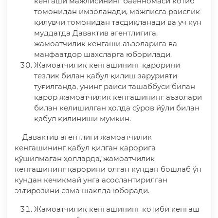
кенгаши мажлисининг баённомаси котиб
томонидан имзоланади, мажлисга раислик
қилувчи томонидан тасдиқланади ва уч кун
муддатда Давактив агентлигига,
жамоатчилик кенгаши аъзоларига ва
манфаатдор шахсларга юборилади.
Жамоатчилик кенгашининг қарорини
тезлик билан қабул қилиш зарурияти
туғилганда, унинг раиси ташаббуси билан
қарор жамоатчилик кенгашининг аъзолари
билан келишилган ҳолда сўров йўли билан
қабул қилиниши мумкин.
Давактив агентлиги жамоатчилик
кенгашининг қабул қилган қарорига
қўшилмаган ҳолларда, жамоатчилик
кенгашининг қарорини олган кундан бошлаб ўн
кундан кечикмай унга асослантирилган
эътирозини ёзма шаклда юборади.
Жамоатчилик кенгашининг котиби кенгаш