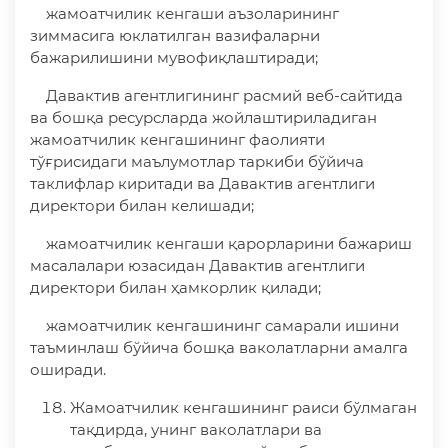
жамоатчилик кенгаши аъзоларининг
зиммасига юклатилган вазифаларни
бажарилишини мувофиқлаштиради;
Давактив агентлигининг расмий веб-сайтида
ва бошқа ресурсларда жойлаштириладиган
жамоатчилик кенгашининг фаолияти
тўғрисидаги маълумотлар таркиби бўйича
таклифлар киритади ва Давактив агентлиги
директори билан келишади;
жамоатчилик кенгаши қарорларини бажариш
масалалари юзасидан Давактив агентлиги
директори билан ҳамкорлик қилади;
жамоатчилик кенгашининг самарали ишини
таъминлаш бўйича бошқа ваколатларни амалга
оширади.
Жамоатчилик кенгашининг раиси бўлмаган
тақдирда, унинг ваколатлари ва