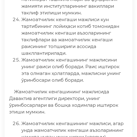
жамияти институтларининг вакиллари
таклиф этилиши мумкин.
Жамоатчилик кенгаши мажлиси кун
тартибининг лойиҳаси котиб томонидан
жамоатчилик кенгаши аъзоларининг
таклифлари ва жамоатчилик кенгаши
раисининг топшириғи асосида
шакллантирилади.
Жамоатчилик кенгашининг мажлисини
унинг раиси олиб боради. Раис иштирок
эта олмаган ҳолатларда, мажлисни унинг
ўринбосари олиб боради.
Жамоатчилик кенгашининг мажлисида
Давактив агентлиги директори, унинг
ўринбосарлари ва бошқа ходимлар иштирок
этиши мумкин.
Жамоатчилик кенгашининг мажлиси, агар
унда жамоатчилик кенгаши аъзоларининг
камида учдан икки қисми (кворум)