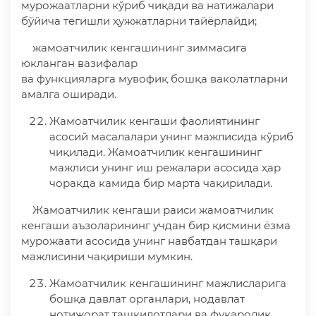
мурожаатларни кўриб чиқади ва натижалари
бўйича тегишли ҳужжатларни тайёрлайди;
жамоатчилик кенгашининг зиммасига
юкланган вазифалар
ва функцияларга мувофиқ бошқа ваколатларни
амалга оширади.
Жамоатчилик кенгаши фаолиятининг
асосий масалалари унинг мажлисида кўриб
чиқилади. Жамоатчилик кенгашининг
мажлиси унинг иш режалари асосида ҳар
чоракда камида бир марта чақирилади.
Жамоатчилик кенгаши раиси жамоатчилик
кенгаши аъзоларининг учдан бир қисмини ёзма
мурожаати асосида унинг навбатдан ташқари
мажлисини чақириши мумкин.
Жамоатчилик кенгашининг мажлисларига
бошқа давлат органлари, нодавлат
нотижорат ташкилотлари ва фуқаролик