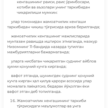
кенгашининг раиси, раис ўринбосари,
котиби ва аъзолари унинг таркибидан
чиқарилиши мумкин:
улар томонидан жамоатчилик кенгаши
таркибидан чиқиш тўғрисида ариза берилганда;
жамоатчилик кенгашиниг мажлисларида
мунтазам равишда иштирок этмаганда, мазкур
Низомнинг 11-бандида назарда тутилган
мажбуриятларни бажармаганда;
уларга нисбатан чиқарилган суднинг айблов
ҳукми қонуний кучга кирганда;
вафот этганда, шунингдек суднинг қонуний
кучга кирган ҳал қилув қарори асосида улар
момалага лаёқатсиз, бедарак йўқолган ёки
вафот этган деб топилганда.
Жамоатчилик кенгашининг таркиби
тўғрисидаги маълумотлар ва унга