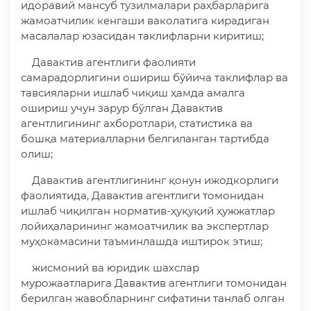
идоравий мансуб тузилмалари раҳбарларига
жамоатчилик кенгаши ваколатига кирадиган
масалалар юзасидан таклифларни киритиш;
Давактив агентлиги фаолияти
самарадорлигини ошириш бўйича таклифлар ва
тавсияларни ишлаб чиқиш ҳамда амалга
ошириш учун зарур бўлган Давактив
агентлигининг ахборотлари, статистика ва
бошқа материалларни белгиланган тартибда
олиш;
Давактив агентлигининг қонун ижодкорлиги
фаолиятида, Давактив агентлиги томонидан
ишлаб чиқилган норматив-ҳуқуқий ҳужжатлар
лойиҳаларининг жамоатчилик ва экспертлар
муҳокамасини таъминлашда иштирок этиш;
жисмоний ва юридик шахслар
мурожаатларига Давактив агентлиги томонидан
берилган жавобларнинг сифатини танлаб олган