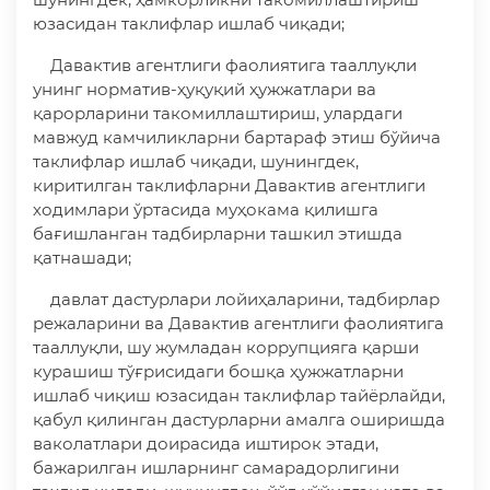
юзасидан таклифлар ишлаб чиқади;
Давактив агентлиги фаолиятига тааллуқли
унинг норматив-ҳуқуқий ҳужжатлари ва
қарорларини такомиллаштириш, улардаги
мавжуд камчиликларни бартараф этиш бўйича
таклифлар ишлаб чиқади, шунингдек,
киритилган таклифларни Давактив агентлиги
ходимлари ўртасида муҳокама қилишга
бағишланган тадбирларни ташкил этишда
қатнашади;
давлат дастурлари лойиҳаларини, тадбирлар
режаларини ва Давактив агентлиги фаолиятига
тааллуқли, шу жумладан коррупцияга қарши
курашиш тўғрисидаги бошқа ҳужжатларни
ишлаб чиқиш юзасидан таклифлар тайёрлайди,
қабул қилинган дастурларни амалга оширишда
ваколатлари доирасида иштирок этади,
бажарилган ишларнинг самарадорлигини