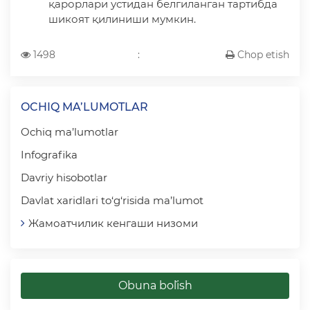
қарорлари устидан белгиланган тартибда
шикоят қилиниши мумкин.
1498
:
Chop etish
OCHIQ MA’LUMOTLAR
Ochiq ma’lumotlar
Infografika
Davriy hisobotlar
Davlat xaridlari to‘g‘risida ma’lumot
Жамоатчилик кенгаши низоми
Obuna bo`lish