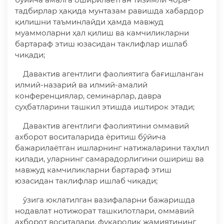
тадбирлар ҳақида мунтазам равишда хабардор
қилишни таъминлайди ҳамда мавжуд
муаммоларни ҳал қилиш ва камчиликларни
бартараф этиш юзасидан таклифлар ишлаб
чиқади;
Давактив агентлиги фаолиятига бағишланган
илмий-назарий ва илмий-амалий
конференциялар, семинарлар, давра
суҳбатларини ташкил этишда иштирок этади;
Давактив агентлиги фаолиятини оммавий
ахборот воситаларида ёритиш бўйича
бажарилаётган ишларнинг натижаларини таҳлил
қилади, уларнинг самарадорлигини ошириш ва
мавжуд камчиликларни бартараф этиш
юзасидан таклифлар ишлаб чиқади;
ўзига юклатилган вазифаларни бажаришда
нодавлат нотижорат ташкилотлари, оммавий
ахборот воситалари, фуқаролик жамиятининг