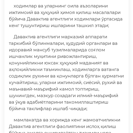
ходимлар ва уларнинг оила аъзоларини
ижтимоий ва ҳуқуқий ҳимоя қилиш масалалари
бўйича Давактив агентлиги ходимлари ўртасида
кенг тушунтириш ишларини ташкил этади;
Давактив агентлиги марказий аппарати
таркибий бўлинмалари, ҳудудий органлари ва
идоравий мансуб тузилмаларида соғлом
ишчанлик муҳитини ривожлантириш,
қонунийликни юксак ҳуқуқий маданият ва
аҳлоқийликни таъминлаш, ходимларга ватанга
содиқлик рухини ва қонунларга бўлган ҳурматни
кучайтириш, уларни ижтимоий, сиёсий, рухий ва
маънавий-маърифий камол топтириш,
шунингдек, мазкур соҳадаги илмий-маърифий
ва ўқув адабиётларини такомиллаштириш
бўйича таклифлар ишлаб чиқади;
мамлакатда ва хорижда кенг жамоатчиликни
Давактив агентлиги фаолиятини ислоҳ қилиш
бўйича амалга оширилаётган тизимли чора-