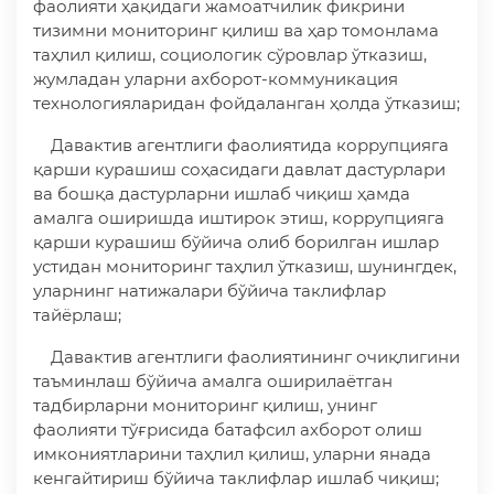
фаолияти ҳақидаги жамоатчилик фикрини
тизимни мониторинг қилиш ва ҳар томонлама
таҳлил қилиш, социологик сўровлар ўтказиш,
жумладан уларни ахборот-коммуникация
технологияларидан фойдаланган ҳолда ўтказиш;
Давактив агентлиги фаолиятида коррупцияга
қарши курашиш соҳасидаги давлат дастурлари
ва бошқа дастурларни ишлаб чиқиш ҳамда
амалга оширишда иштирок этиш, коррупцияга
қарши курашиш бўйича олиб борилган ишлар
устидан мониторинг таҳлил ўтказиш, шунингдек,
уларнинг натижалари бўйича таклифлар
тайёрлаш;
Давактив агентлиги фаолиятининг очиқлигини
таъминлаш бўйича амалга оширилаётган
тадбирларни мониторинг қилиш, унинг
фаолияти тўғрисида батафсил ахборот олиш
имкониятларини таҳлил қилиш, уларни янада
кенгайтириш бўйича таклифлар ишлаб чиқиш;