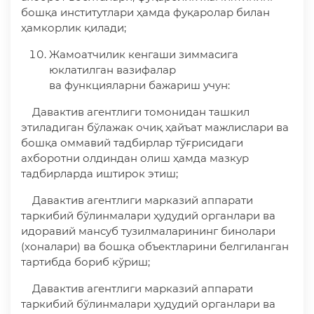
бошқа институтлари ҳамда фуқаролар билан
ҳамкорлик қилади;
Жамоатчилик кенгаши зиммасига
юклатилган вазифалар
ва функцияларни бажариш учун:
Давактив агентлиги томонидан ташкил
этиладиган бўлажак очиқ ҳайъат мажлислари ва
бошқа оммавий тадбирлар тўғрисидаги
ахборотни олдиндан олиш ҳамда мазкур
тадбирларда иштирок этиш;
Давактив агентлиги марказий аппарати
таркибий бўлинмалари ҳудудий органлари ва
идоравий мансуб тузилмаларининг бинолари
(хоналари) ва бошқа объектларини белгиланган
тартибда бориб кўриш;
Давактив агентлиги марказий аппарати
таркибий бўлинмалари ҳудудий органлари ва