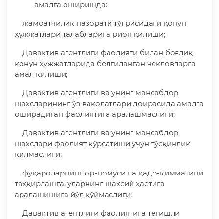
амалга оширишда:
жамоатчилик назорати тўғрисидаги қонун
ҳужжатлари талабларига риоя қилиши;
Давактив агентлиги фаолияти билан боғлиқ
қонун ҳужжатларида белгиланган чекловларга
амал қилиши;
Давактив агентлиги ва унинг мансабдор
шахсларининг ўз ваколатлари доирасида амалга
оширадиган фаолиятига аралашмаслиги;
Давактив агентлиги ва унинг мансабдор
шахслари фаолият кўрсатиши учун тўсқинлик
қилмаслиги;
фуқароларнинг ор-номуси ва қадр-қимматини
таҳқирлашга, уларнинг шахсий ҳаётига
аралашишига йўл қўймаслиги;
Давактив агентлиги фаолиятига тегишли