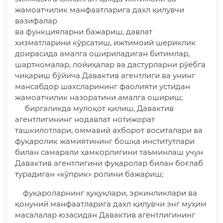
жамоатчилик манфаатларига дахл қилувчи
вазифалар
ва функцияларни бажариш, давлат
хизматларини кўрсатиш, ижтимоий шериклик
доирасида амалга ошириладиган битимлар,
шартномалар, лойиҳалар ва дастурларни рўёбга
чиқариш бўйича Давактив агентлиги ва унинг
мансабдор шахсларининг фаолияти устидан
жамоатчилик назоратини амалга ошириш;
биргаликда мулоқот қилиш, Давактив
агентлигининг нодавлат нотижорат
ташкилотлари, оммавий ахборот воситалари ва
фуқаролик жамиятининг бошқа институтлари
билан самарали ҳамкорлигини таъминлаш учун
Давактив агентлигини фуқаролар билан боғлаб
турадиган «кўприк» ролини бажариш;
фуқароларнинг ҳуқуқлари, эркинликлари ва
қонуний манфаатларига дахл қилувчи энг муҳим
масалалар юзасидан Давактив агентлигининг