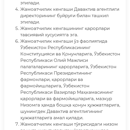
этилади.
Жамоатчилик кенгаши Давактив агентлиги
директорининг буйруғи билан ташкил
этилади.
Жамоатчилик кенгашининг қарорлари
тавсиявий хусусиятга эга.
Жамоатчилик кенгаши ўз фаолиятида
Ўзбекистон Республикасининг
Конституцияси ва Қонунларига, Ўзбекистон
Республикаси Олий Мажлиси
палаталарининг қарорларига, Ўзбекистон
Республикаси Президентининг
фармонлари, қарорлари ва
фармойишларига, Ўзбекистон
Республикаси Вазирлар Маҳкамасининг
қарорлари ва фармойишларига, мазкур
Низомга ҳамда бошқа қонун ҳужжатларига,
шунингдек Давактив агентлигининг
ҳужжатларига амал қилади.
Жамоатчилик кенгаши тўғрисидаги низом