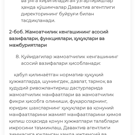
ва унга киритиладиган ўзгартиришлар
ҳамда қўшимчалар Давактив агентлиги
директорининг буйруғи билан
тасдиқланади.
2-боб. Жамоатчилик кенгашининг асосий
вазифалари, функциялари, ҳуқуқлари ва
мажбуриятлари
Қуйидагилар жамоатчилик кенгашининг
асосий вазифалари ҳисобланади:
қабул қилинаётган норматив-ҳуқуқий
ҳужжатларда, шунингдек, давлат, тармоқ ва
ҳудудий ривожлантириш дастурларида
жамоатчилик манфаатлари ва жамоатчилик
фикри ҳисобга олиниши, фуқароларнинг,
юридик шахсларнинг ҳуқуқлари ва қонуний
манфаатларини жамият манфаатларини ҳимоя
қилиш соҳасида қонун ҳужжатлари талаблари
ижросини таъминлаш, Давактив агентлиги
зиммасига юкланган ҳамда ижтимоий ва