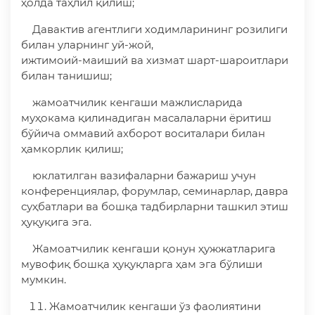
ҳолда таҳлил қилиш;
Давактив агентлиги ходимларининг розилиги
билан уларнинг уй-жой,
ижтимоий-маиший ва хизмат шарт-шароитлари
билан танишиш;
жамоатчилик кенгаши мажлисларида
муҳокама қилинадиган масалаларни ёритиш
бўйича оммавий ахборот воситалари билан
ҳамкорлик қилиш;
юклатилган вазифаларни бажариш учун
конференциялар, форумлар, семинарлар, давра
суҳбатлари ва бошқа тадбирларни ташкил этиш
ҳуқуқига эга.
Жамоатчилик кенгаши қонун ҳужжатларига
мувофиқ бошқа ҳуқуқларга ҳам эга бўлиши
мумкин.
Жамоатчилик кенгаши ўз фаолиятини