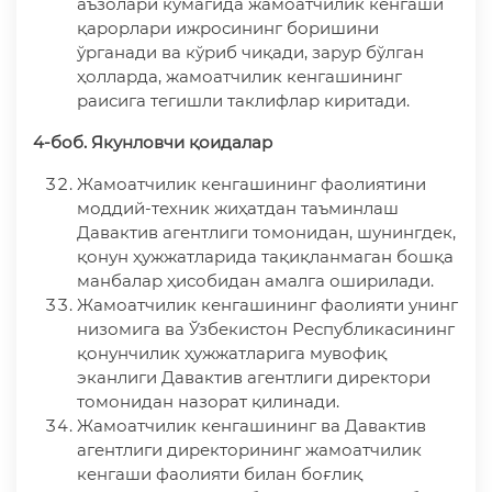
аъзолари кўмагида жамоатчилик кенгаши
қарорлари ижросининг боришини
ўрганади ва кўриб чиқади, зарур бўлган
ҳолларда, жамоатчилик кенгашининг
раисига тегишли таклифлар киритади.
4-боб. Якунловчи қоидалар
Жамоатчилик кенгашининг фаолиятини
моддий-техник жиҳатдан таъминлаш
Давактив агентлиги томонидан, шунингдек,
қонун ҳужжатларида тақиқланмаган бошқа
манбалар ҳисобидан амалга оширилади.
Жамоатчилик кенгашининг фаолияти унинг
низомига ва Ўзбекистон Республикасининг
қонунчилик ҳужжатларига мувофиқ
эканлиги Давактив агентлиги директори
томонидан назорат қилинади.
Жамоатчилик кенгашининг ва Давактив
агентлиги директорининг жамоатчилик
кенгаши фаолияти билан боғлиқ