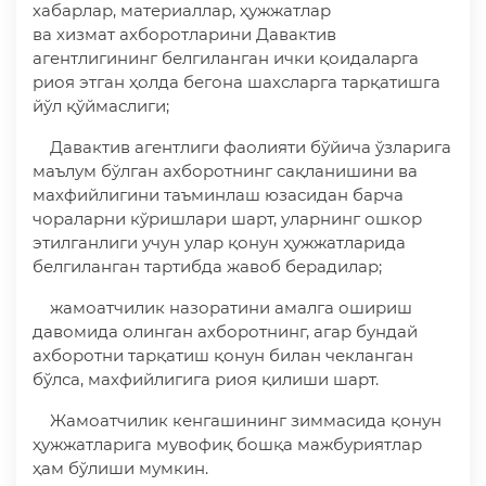
хабарлар, материаллар, ҳужжатлар
ва хизмат ахборотларини Давактив
агентлигининг белгиланган ички қоидаларга
риоя этган ҳолда бегона шахсларга тарқатишга
йўл қўймаслиги;
Давактив агентлиги фаолияти бўйича ўзларига
маълум бўлган ахборотнинг сақланишини ва
махфийлигини таъминлаш юзасидан барча
чораларни кўришлари шарт, уларнинг ошкор
этилганлиги учун улар қонун ҳужжатларида
белгиланган тартибда жавоб берадилар;
жамоатчилик назоратини амалга ошириш
давомида олинган ахборотнинг, агар бундай
ахборотни тарқатиш қонун билан чекланган
бўлса, махфийлигига риоя қилиши шарт.
Жамоатчилик кенгашининг зиммасида қонун
ҳужжатларига мувофиқ бошқа мажбуриятлар
ҳам бўлиши мумкин.