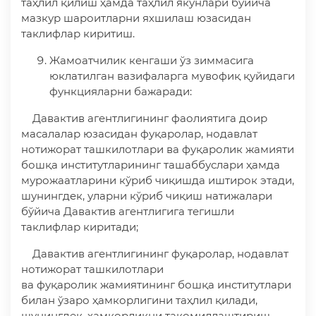
таҳлил қилиш ҳамда таҳлил якунлари бўйича
мазкур шароитларни яхшилаш юзасидан
таклифлар киритиш.
Жамоатчилик кенгаши ўз зиммасига
юклатилган вазифаларга мувофиқ қуйидаги
функцияларни бажаради:
Давактив агентлигининг фаолиятига доир
масалалар юзасидан фуқаролар, нодавлат
нотижорат ташкилотлари ва фуқаролик жамияти
бошқа институтларининг ташаббуслари ҳамда
мурожаатларини кўриб чиқишда иштирок этади,
шунингдек, уларни кўриб чиқиш натижалари
бўйича Давактив агентлигига тегишли
таклифлар киритади;
Давактив агентлигининг фуқаролар, нодавлат
нотижорат ташкилотлари
ва фуқаролик жамиятининг бошқа институтлари
билан ўзаро ҳамкорлигини таҳлил қилади,
шунингдек, ҳамкорликни такомиллаштириш