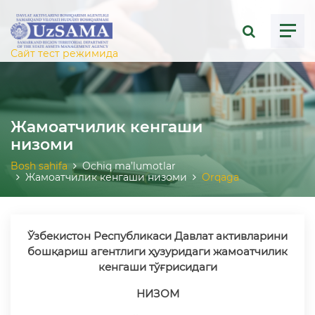
ose menu
Сайт тест режимида
Жамоатчилик кенгаши
низоми
Bosh sahifa
Ochiq ma’lumotlar
Жамоатчилик кенгаши низоми
Orqaga
Ўзбекистон Республикаси Давлат активларини
бошқариш
агентлиги ҳузуридаги жамоатчилик
кенгаши тўғрисидаги
НИЗОМ