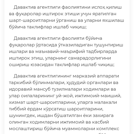
Давактив агентлиги фаолиятини ислоҳ қилиш
ва фуқаролар иштирок этиши учун яратилган
шарт-шароитларни ўрганиш ва уларни яхшилаш
бўйича таклифлар ишлаб чиқиш;
Давактив агентлиги фаолияти бўйича
фуқаролар ўртасида ўтказиладиган тушунтириш
ишлари ва маънавий-маърифий тадбирларда
иштирок этиш, уларнинг самарадорлигини
ошириш юзасидан таклифлар ишлаб чиқиш;
Давактив агентлигининг марказий аппарати
таркибий бўлинмалари, ҳудудий органлари ва
идоравий мансуб тузилмалари ходимлари ва
улар оилаларининг уй-жой, ижтимоий-маиший,
хизмат шарт-шароитларини, уларга малакали
тиббий ёрдам кўрсатиш шароитларини,
шунингдек, ишдан бўшатилган ёки захирага
олинган ходимларни ижтимоий ва касбий
мослаштириш бўйича муаммоларни комплекс