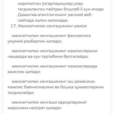
киритилган ўзгартиришлар улар
тасдиқланган пайтдан бошлаб 5 кун ичида
Давактив агентлигининг расмий веб-
сайтида эълон қилинади.
Жамоатчилик кенгашининг раиси:
жамоатчилик кенгашининг фаолиятига
умумий раҳбарлик қилади;
жамоатчилик кенгашининг мажлисларини
чақиради ва кун тартибини белгилайди;
жамоатчилик кенгашининг мажлисларида
раислик қилади;
жамоатчилик кенгашининг иш режасини,
мажлис баённомасини ва бошқа ҳужжатларини
тасдиқлайди;
жамоатчилик кенгаши қарорлариниг
ижросини назорат қилади;