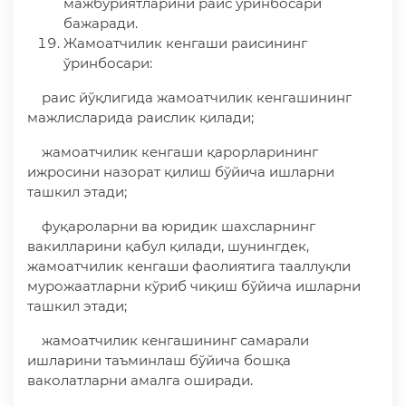
мажбуриятларини раис ўринбосари
бажаради.
Жамоатчилик кенгаши раисининг
ўринбосари:
раис йўқлигида жамоатчилик кенгашининг
мажлисларида раислик қилади;
жамоатчилик кенгаши қарорларининг
ижросини назорат қилиш бўйича ишларни
ташкил этади;
фуқароларни ва юридик шахсларнинг
вакилларини қабул қилади, шунингдек,
жамоатчилик кенгаши фаолиятига тааллуқли
мурожаатларни кўриб чиқиш бўйича ишларни
ташкил этади;
жамоатчилик кенгашининг самарали
ишларини таъминлаш бўйича бошқа
ваколатларни амалга оширади.