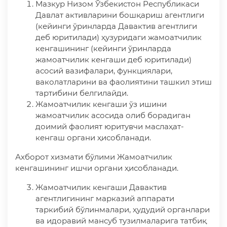
Мазкур Низом Ўзбекистон Республикаси
Давлат активларини бошқариш агентлиги
(кейинги ўринларда Давактив агентлиги
деб юритилади) ҳузуридаги жамоатчилик
кенгашининг (кейинги ўринларда
жамоатчилик кенгаши деб юритилади)
асосий вазифалари, функциялари,
ваколатларини ва фаолиятини ташкил этиш
тартибини белгилайди.
Жамоатчилик кенгаши ўз ишини
жамоатчилик асосида олиб борадиган
доимий фаолият юритувчи маслаҳат-
кенгаш органи ҳисобланади.
Ахборот хизмати бўлими Жамоатчилик
кенгашининг ишчи органи ҳисобланади.
Жамоатчилик кенгаши Давактив
агентлигининг марказий аппарати
таркибий бўлинмалари, ҳудудий органлари
ва идоравий мансуб тузилмаларига татбиқ