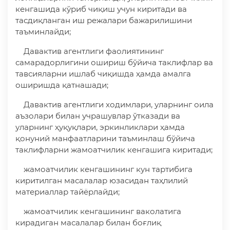
кенгашида кўриб чиқиш учун киритади ва
тасдиқланган иш режалари бажарилишини
таъминлайди;
Давактив агентлиги фаолиятининг
самарадорлигини ошириш бўйича таклифлар ва
тавсияларни ишлаб чиқишда ҳамда амалга
оширишда қатнашади;
Давактив агентлиги ходимлари, уларнинг оила
аъзолари билан учрашувлар ўтказади ва
уларнинг ҳуқуқлари, эркинликлари ҳамда
қонуний манфаатларини таъминлаш бўйича
таклифларни жамоатчилик кенгашига киритади;
жамоатчилик кенгашининг кун тартибига
киритилган масалалар юзасидан таҳлилий
материаллар тайёрлайди;
жамоатчилик кенгашининг ваколатига
кирадиган масалалар билан боғлиқ