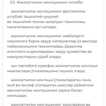
Жамоатчилик кенгашининг котиби:
жамоатчилик кенгашининг фаолиятини
услубий, ташкилий-ҳуқуқий
ва ташкилий-техник жиҳатдан таъминлаш
масалаларини ҳал қилади;
жамоатчилик кенгашининг навбатдаги
мажлисига барча зарур материаллар ўз вақтида
тайёрланишини таъминлайди, Давактив
агентлиги ходимларидан зарур ҳужжатлар ва
маълумотларни сўраб олади;
кун тартибига мувофиқ жамоатчилик кенгаши
мажлислари ўтказилишини ташкил этади;
жамоатчилик кенгаши ўтказиладиган сана,
жой ва таклиф этиладиган шахслар рўйхатини
жамоатчилик кенгашининг раиси билан
келишади;
жамоатчилик кенгашининг аъзоларини ва