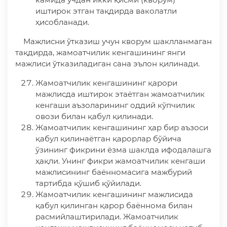
иштирок этган тақдирда ваколатли
ҳисобланади.
Мажлисни ўтказиш учун кворум шаклланмаган
тақдирда, жамоатчилик кенгашининг янги
мажлиси ўтказиладиган сана эълон қилинади.
Жамоатчилик кенгашининг қарори
мажлисда иштирок этаётган жамоатчилик
кенгаши аъзоларининг оддий кўпчилик
овози билан қабул қилинади.
Жамоатчилик кенгашининг ҳар бир аъзоси
қабул қилинаётган қарорлар бўйича
ўзининг фикрини ёзма шаклда ифодалашга
ҳақли. Унинг фикри жамоатчилик кенгаши
мажлисининг баённомасига мажбурий
тартибда қўшиб қўйилади.
Жамоатчилик кенгашининг мажлисида
қабул қилинган қарор баённома билан
расмийлаштирилади. Жамоатчилик