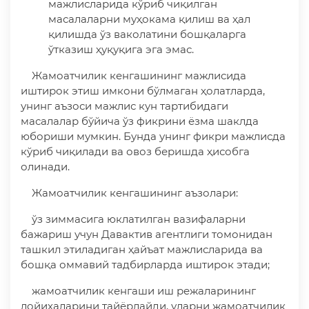
мажлисларида кўриб чиқилган
масалаларни муҳокама қилиш ва ҳал
қилишда ўз ваколатини бошқаларга
ўтказиш ҳуқуқига эга эмас.
Жамоатчилик кенгашининг мажлисида
иштирок этиш имкони бўлмаган ҳолатларда,
унинг аъзоси мажлис кун тартибидаги
масалалар бўйича ўз фикрини ёзма шаклда
юбориши мумкин. Бунда унинг фикри мажлисда
кўриб чиқилади ва овоз беришда ҳисобга
олинади.
Жамоатчилик кенгашининг аъзолари:
ўз зиммасига юклатилган вазифаларни
бажариш учун Давактив агентлиги томонидан
ташкил этиладиган ҳайъат мажлисларида ва
бошқа оммавий тадбирларда иштирок этади;
жамоатчилик кенгаши иш режаларининг
лойиҳаларини тайёрлайди, уларни жамоатчилик