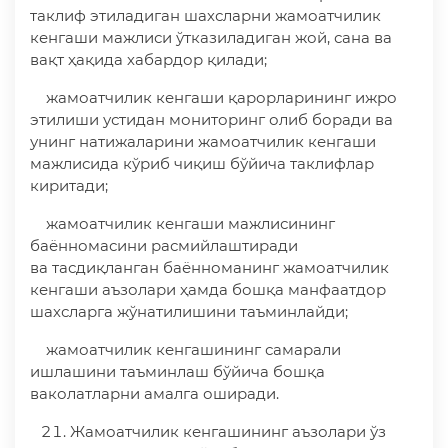
таклиф этиладиган шахсларни жамоатчилик
кенгаши мажлиси ўтказиладиган жой, сана ва
вақт ҳақида хабардор қилади;
жамоатчилик кенгаши қарорларининг ижро
этилиши устидан мониторинг олиб боради ва
унинг натижаларини жамоатчилик кенгаши
мажлисида кўриб чиқиш бўйича таклифлар
киритади;
жамоатчилик кенгаши мажлисининг
баённомасини расмийлаштиради
ва тасдиқланган баённоманинг жамоатчилик
кенгаши аъзолари ҳамда бошқа манфаатдор
шахсларга жўнатилишини таъминлайди;
жамоатчилик кенгашининг самарали
ишлашини таъминлаш бўйича бошқа
ваколатларни амалга оширади.
Жамоатчилик кенгашининг аъзолари ўз