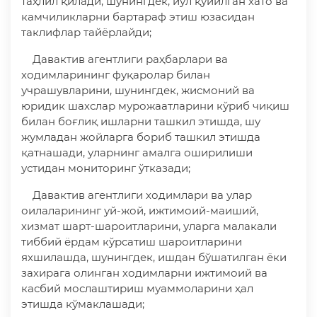
таҳлил қилади, шунингдек, йўл қўйилган хато ва
камчиликларни бартараф этиш юзасидан
таклифлар тайёрлайди;
Давактив агентлиги раҳбарлари ва
ходимларининг фуқаролар билан
учрашувларини, шунингдек, жисмоний ва
юридик шахслар мурожаатларини кўриб чиқиш
билан боғлиқ ишларни ташкил этишда, шу
жумладан жойларга бориб ташкил этишда
қатнашади, уларнинг амалга оширилиши
устидан мониторинг ўтказади;
Давактив агентлиги ходимлари ва улар
оилаларининг уй-жой, ижтимоий-маиший,
хизмат шарт-шароитларини, уларга малакали
тиббий ёрдам кўрсатиш шароитларини
яхшилашда, шунингдек, ишдан бўшатилган ёки
захирага олинган ходимларни ижтимоий ва
касбий мослаштириш муаммоларини ҳал
этишда кўмаклашади;