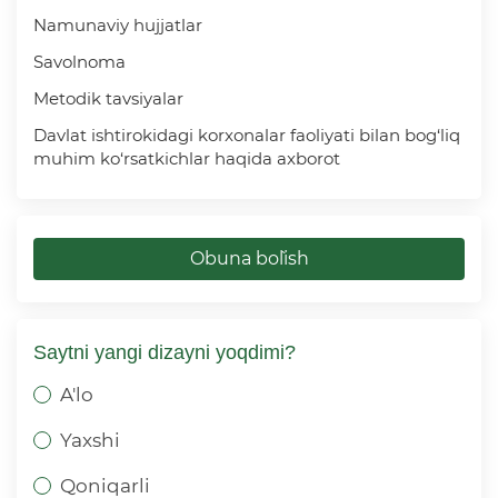
Namunaviy hujjatlar
Savolnoma
Metodik tavsiyalar
Davlat ishtirokidagi korxonalar faoliyati bilan bog‘liq
muhim ko‘rsatkichlar haqida axborot
Obuna bo`lish
Saytni yangi dizayni yoqdimi?
A'lo
Yaxshi
Qoniqarli