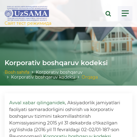
Сайт тест режимида
Korporativ boshqaruv kodeksi
Bosh sahifa
Korporativ boshqaruv
Korporativ boshqaruv kodeksi
Orqaga
Аvval xabar qilinganidek
, Aksiyadorlik jamiyatlari
faoliyati samaradorligini oshirish va korporativ
boshqaruv tizimini takomillashtirish
Komissiyasining 2015 yil 31 dekabrda o’tkazilgan
yig’ilishida (2016 yil 11 fevraldagi 02-02/01-187-son
Bayonnomasi)
Korporativ boshqaruv kodeksi