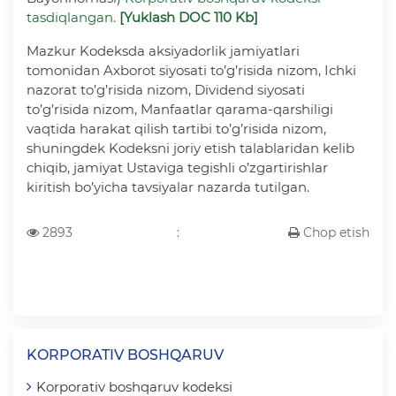
tasdiqlangan.
[Yuklash DOC 110 Kb]
Mazkur Kodeksda aksiyadorlik jamiyatlari
tomonidan Axborot siyosati to’g’risida nizom, Ichki
nazorat to’g’risida nizom, Dividend siyosati
to’g’risida nizom, Manfaatlar qarama-qarshiligi
vaqtida harakat qilish tartibi to’g’risida nizom,
shuningdek Kodeksni joriy etish talablaridan kelib
chiqib, jamiyat Ustaviga tegishli o’zgartirishlar
kiritish bo’yicha tavsiyalar nazarda tutilgan.
2893
:
Chop etish
KORPORATIV BOSHQARUV
Korporativ boshqaruv kodeksi