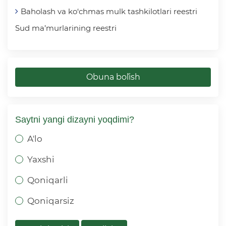
Baholash va ko‘chmas mulk tashkilotlari reestri
Sud ma’murlarining reestri
Obuna bo`lish
Saytni yangi dizayni yoqdimi?
A'lo
Yaxshi
Qoniqarli
Qoniqarsiz