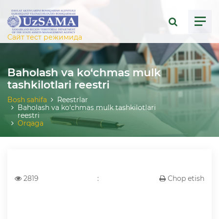
ose menu
Сайт тест режимида
Baholash va ko‘chmas mulk
tashkilotlari reestri
Bosh sahifa
Reestrlar
Baholash va ko‘chmas mulk tashkilotlari
reestri
Orqaga
2819
:
Chop etish