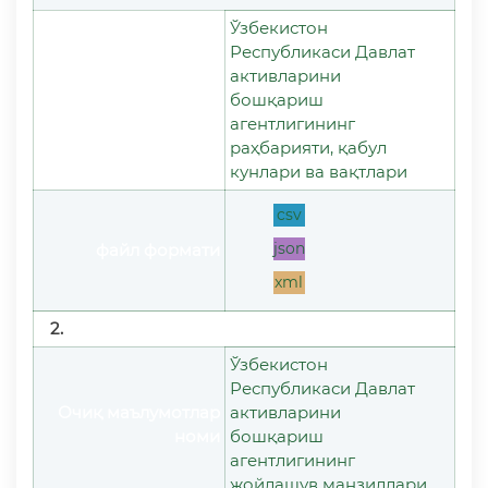
Ўзбекистон
Республикаси Давлат
активларини
Очиқ маълумотлар
бошқариш
номи
агентлигининг
раҳбарияти, қабул
кунлари ва вақтлари
csv
json
файл формати
xml
2.
Ўзбекистон
Республикаси Давлат
Очиқ маълумотлар
активларини
номи
бошқариш
агентлигининг
жойлашув манзиллари