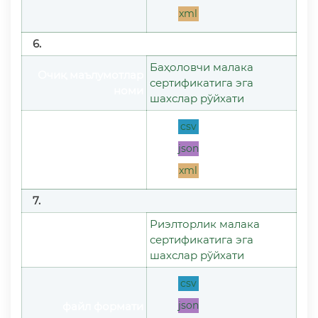
xml
6.
Баҳоловчи малака
Очиқ маълумотлар
сертификатига эга
номи
шахслар рўйхати
csv
json
файл формати
xml
7.
Риэлторлик малака
Очиқ маълумотлар
сертификатига эга
номи
шахслар рўйхати
csv
json
файл формати