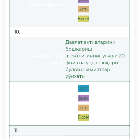
файл формати
xml
Excel
10.
Давлат активларини
бошқариш
Очиқ маълумотлар
агентлигининг улуши 20
номи
фоиз ва ундан юқори
бўлган жамиятлар
рўйхати
csv
json
файл формати
xml
Excel
11.