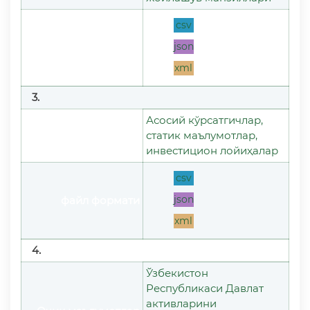
csv
json
файл формати
xml
3.
Асосий кўрсатгичлар,
Очиқ маълумотлар
статик маълумотлар,
номи
инвестицион лойиҳалар
csv
json
файл формати
xml
4.
Ўзбекистон
Республикаси Давлат
активларини