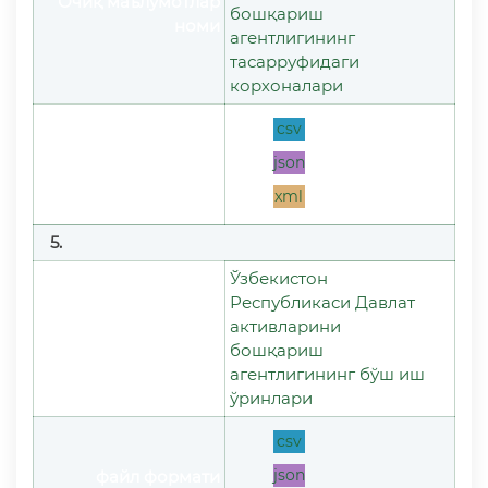
Очиқ маълумотлар
бошқариш
номи
агентлигининг
тасарруфидаги
корхоналари
csv
json
файл формати
xml
5.
Ўзбекистон
Республикаси Давлат
Очиқ маълумотлар
активларини
номи
бошқариш
агентлигининг бўш иш
ўринлари
csv
json
файл формати