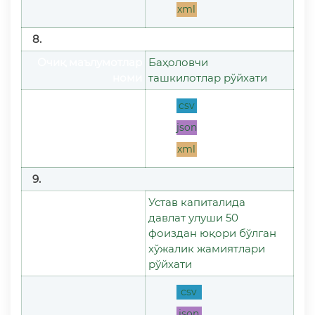
xml
8.
Очиқ маълумотлар
Баҳоловчи
номи
ташкилотлар рўйхати
csv
json
файл формати
xml
9.
Устав капиталида
давлат улуши 50
Очиқ маълумотлар
фоиздан юқори бўлган
номи
хўжалик жамиятлари
рўйхати
csv
json