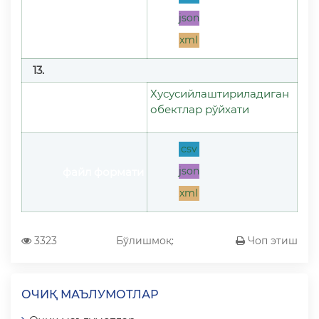
json
файл формати
xml
13.
Хусусийлаштириладиган
Очиқ маълумотлар
обектлар рўйхати
номи
csv
json
файл формати
xml
3323
Бўлишмоқ:
Чоп этиш
ОЧИҚ МАЪЛУМОТЛАР