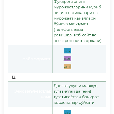
Фуқароларнинг
мурожаатларини кўриб
чиқиш натижалари ва
Очиқ маълумотлар
мурожаат каналлари
номи
бўйича маълумот
(телефон, ёзма
равишда, веб-сайт ва
электрон почта орқали)
csv
json
файл формати
xml
12.
Давлат улуши мавжуд,
Очиқ маълумотлар
тугатилган ва (ёки)
номи
тугатилаётган банкрот
корхоналар рўйхати
csv