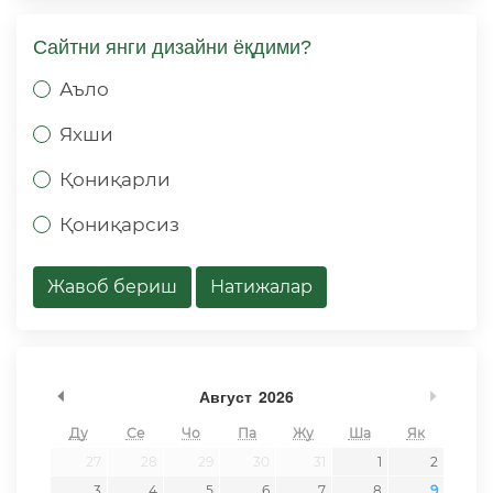
Сайтни янги дизайни ёқдими?
Аъло
Яхши
Қониқарли
Қониқарсиз
Жавоб бериш
Натижалар
undefined
undef
Август
2026
Ду
Се
Чо
Па
Жу
Ша
Як
27
28
29
30
31
1
2
3
4
5
6
7
8
9