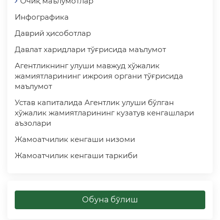
Очиқ маълумотлар
Инфографика
Даврий ҳисоботлар
Давлат харидлари тўғрисида маълумот
Агентликнинг улуши мавжуд хўжалик
жамиятларининг ижроия органи тўғрисида
маълумот
Устав капиталида Агентлик улуши бўлган
хўжалик жамиятларининг кузатув кенгашлари
аъзолари
Жамоатчилик кенгаши низоми
Жамоатчилик кенгаши таркиби
Обуна бўлиш