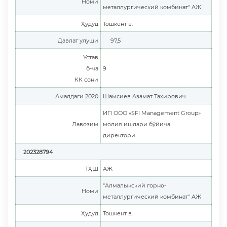
Номи
металлургический комбинат" АЖ
Ҳудуд
Тошкент в.
Давлат улуши
97,5
Устав
б-ча
9
КК сони
Амалдаги 2020
Шамсиев Азамат Тахирович
ИП ООО «SFI Management Group»
Лавозим
молия ишлари бўйича
директори
202328794
ТҲШ
АЖ
"Алмалыкский горно-
Номи
металлургический комбинат" АЖ
Ҳудуд
Тошкент в.