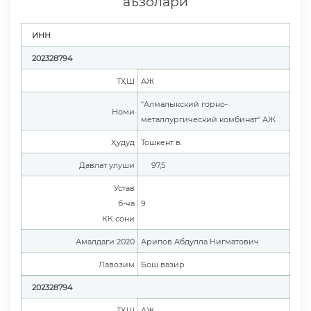
аъзолари
ИНН
202328794
ТҲШ
АЖ
"Алмалыкский горно-
Номи
металлургический комбинат" АЖ
Ҳудуд
Тошкент в.
Давлат улуши
97,5
Устав
б-ча
9
КК сони
Амалдаги 2020
Арипов Абдулла Нигматович
Лавозим
Бош вазир
202328794
ТҲШ
АЖ