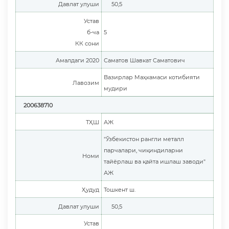
Давлат улуши
50,5
Устав
б-ча
5
КК сони
Амалдаги 2020
Саматов Шавкат Саматович
Вазирлар Маҳкамаси котибияти
Лавозим
мудири
200638710
ТҲШ
АЖ
"Ўзбекистон рангли металл
парчалари, чиқиндиларни
Номи
тайёрлаш ва қайта ишлаш заводи"
АЖ
Ҳудуд
Тошкент ш.
Давлат улуши
50,5
Устав