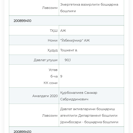
Энергетика вазирлиги бошқарма
Лавозим
бошлиғи
200899410
ТҲШ
АЖ
Номи
"Ўзбеккўмир" АЖ
Ҳудуд
Тошкент в.
Давлат улуши
90,1
Устав
б-ча
9
КК сони
Қурбоналиев Санжар
Амалдаги 2020
Сабриддинович
Давлат активларини бошқариш
Лавозим
агентлиги Департамент бошлиғи
ўринбосари - бошқарма бошлиғи
200899410