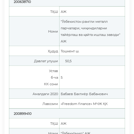
200638710
ТҲШ
АЖ
"Ўзбекистон рангли металл
парчалари, чиқиндиларни
Номи
тайёрлаш ва қайта ишлаш заводи"
АЖ
Ҳудуд
Тошкент ш.
Давлат улуши
50,5
Устав
б-ча
5
КК сони
Амалдаги 2020
Бабаев Бахтиёр Бабанович
Лавозим
«Freedom finance» МЧЖ ҚК
200899410
ТҲШ
АЖ
Номи
"Ўзбеккўмир" АЖ