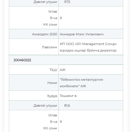
Давлат улуши
97,5
Устав
б-ча
9
КК сони
Амалдаги 2020
Ахмедов Мэлс Уктамович
ИП ООО «SFI Management Group»
Лавозим
юридик ишлар бўйича директор
200460222
ТҲШ
АЖ
"Ўзбекистон металлургия
Номи
комбинати" АЖ
Ҳудуд
Тошкент в.
Давлат улуши
81,6
Устав
б-ча
9
КК сони