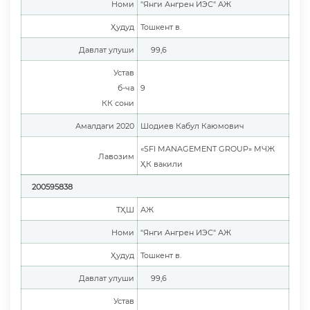
Номи
"Янги Ангрен ИЭС" АЖ
Ҳудуд
Тошкент в.
Давлат улуши
99,6
Устав
б-ча
9
КК сони
Амалдаги 2020
Шодиев Кабул Каюмович
«SFI MANAGEMENT GROUP» МЧЖ
Лавозим
ҲК вакили
200595838
ТҲШ
АЖ
Номи
"Янги Ангрен ИЭС" АЖ
Ҳудуд
Тошкент в.
Давлат улуши
99,6
Устав