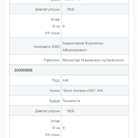
Давлат улуши
99,6
Устав
б-ча
9
КК сони
Хаджиханов Борийхон
Амалдаги 2020
Абирханович
Лавозим
Вазирлар Маҳкамаси мутахассиси
200595838
ТҲШ
АЖ
Номи
"Янги Ангрен ИЭС" АЖ
Ҳудуд
Тошкент в.
Давлат улуши
99,6
Устав
б-ча
9
КК сони