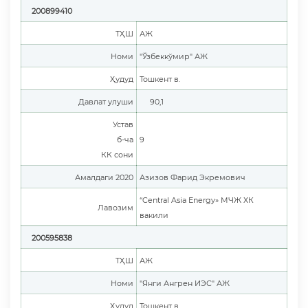
200899410
ТҲШ
АЖ
Номи
"Ўзбеккўмир" АЖ
Ҳудуд
Тошкент в.
Давлат улуши
90,1
Устав
б-ча
9
КК сони
Амалдаги 2020
Азизов Фарид Экремович
“Central Asia Energy» МЧЖ ХК
Лавозим
вакили
200595838
ТҲШ
АЖ
Номи
"Янги Ангрен ИЭС" АЖ
Ҳудуд
Тошкент в.