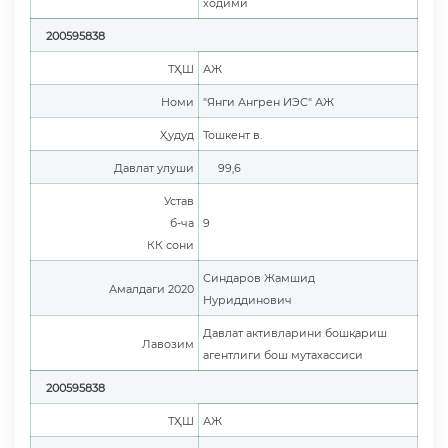
ходими
200595838
ТҲШ
АЖ
Номи
"Янги Ангрен ИЭС" АЖ
Ҳудуд
Тошкент в.
Давлат улуши
99,6
Устав
б-ча
9
КК сони
Синдаров Жамшид
Амалдаги 2020
Нуриддинович
Давлат активларини бошқариш
Лавозим
агентлиги бош мутахассиси
200595838
ТҲШ
АЖ