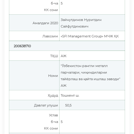
б-ча
5
КК сони
Зайнутдинов Нуритдин
Амалдаги 2020
Сайфутдинович
Лавозим
«SFI Management Group» МЧЖ ҚК
200638710
ТҲШ
АЖ
"Ўзбекистон рангли металл
парчалари, чиқиндиларни
Номи
тайёрлаш ва қайта ишлаш заводи"
АЖ
Ҳудуд
Тошкент ш.
Давлат улуши
50,5
Устав
б-ча
5
КК сони