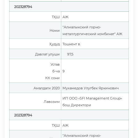
202328794
ТҲШ
АЖ
"Алмалыкский горно-
Номи
металлургический комбинат" АЖ
Ҳудуд
Тошкент в.
Давлат улуши
97,5
Устав
б-ча
9
КК сони
Амалдаги 2020
Мухамедов Улугбек Яркинович
ИП ООО «SFI Management Group»
Лавозим
бош Директори
202328794
ТҲШ
АЖ
"Алмалыкский горно-