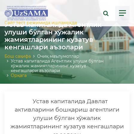
ose menu
Сайт тест режимида ишламоқда
Устав капиталида Агентлик
улуши бўлган хўжалик
жамиятларининг кузатув
кенгашлари аъзолари
Бош саҳифа
Очиқ маълумотлар
Устав капиталида Агентлик улуши бўлган
хўжалик жамиятларининг кузатув
кенгашлари аъзолари
Орқага
Устав капиталида Давлат
активларини бошқариш агентлиги
улуши бўлган хўжалик
жамиятларининг кузатув кенгашлари