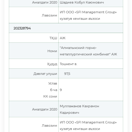
Амалдаги 2020
Шадиев Кобул Каюмович
ИП ООО «SFI Management Group»
Лавозим
кузатув кенгаши аъзоси
202328794
ТҲШ
АЖ
"Алмалыкский горно-
Номи
металлургический комбинат" АЖ
Ҳудуд
Тошкент в.
Давлат улуши
97,5
Устав
б-ча
9
КК сони
Муллажанов Кахрамон
Амалдаги 2020
Кадирович
ИП ООО «SFI Management Group»
Лавозим
кузатув кенгаши аъзоси