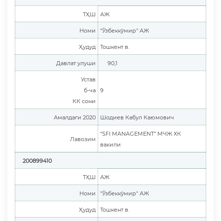
ТҲШ
АЖ
Номи
"Ўзбеккўмир" АЖ
Ҳудуд
Тошкент в.
Давлат улуши
90,1
Устав
б-ча
9
КК сони
Амалдаги 2020
Шодиев Кабул Каюмович
“SFI MANAGEMENT” МЧЖ ХК
Лавозим
вакили
200899410
ТҲШ
АЖ
Номи
"Ўзбеккўмир" АЖ
Ҳудуд
Тошкент в.