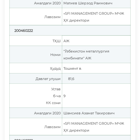
Амалдаги 2020
Матиев Шерзод Раимович
«SFI MANAGEMENT GROUP» МЧЖ
Лавозим
ҲК директори
200460222
ТҲШ
АЖ
"Ўзбекистон металлургия
Номи
комбинати" АЖ
Ҳудуд
Тошкент в.
Давлат улуши
81,6
Устав
б-ча
9
КК сони
Амалдаги 2020
Шамсиев Азамат Тахирович
«SFI MANAGEMENT GROUP» МЧЖ
Лавозим
ҲК директори