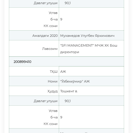
Давлат улуши
90,1
Устав
б-ча
9
КК сони
Амалдаги 2020
Мухамедов Улугбек Яркинович
“SFI MANAGEMENT” МЧЖ ХК Бош
Лавозим
директори
200899410
ТҲШ
АЖ
Номи
"Ўзбеккўмир" АЖ
Ҳудуд
Тошкент в.
Давлат улуши
90,1
Устав
б-ча
9
КК сони