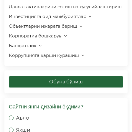
Давлат активларини сотиш ва хусусийлаштириш
Инвестицияга оид мажбуриятлар
Объектларни ижарага бериш
Корпоратив бошқарув
Банкротлик
Коррупцияга қарши курашиш
Обуна бўлиш
Сайтни янги дизайни ёқдими?
Аъло
Яхши