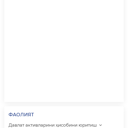
ФАОЛИЯТ
Давлат активларини ҳисобини юритиш