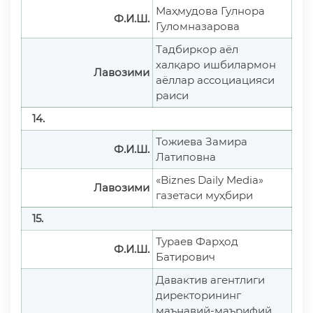
Маҳмудова Гулнора
Ф.И.Ш.
Гуломназарова
Тадбиркор аёл
халқаро ишбилармон
Лавозими
аёллар ассоциацияси
раиси
14.
Тожиева Замира
Ф.И.Ш.
Латиповна
«Biznes Daily Media»
Лавозими
газетаси муҳбири
15.
Тураев Фарҳод
Ф.И.Ш.
Батирович
Давактив агентлиги
директорининг
маънавий-маърифий