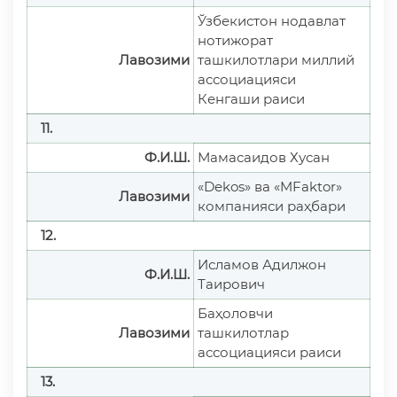
Ўзбекистон нодавлат
нотижорат
Лавозими
ташкилотлари миллий
ассоциацияси
Кенгаши раиси
11.
Ф.И.Ш.
Мамасаидов Хусан
«Dekos» ва «MFaktor»
Лавозими
компанияси раҳбари
12.
Исламов Адилжон
Ф.И.Ш.
Таирович
Баҳоловчи
Лавозими
ташкилотлар
ассоциацияси раиси
13.