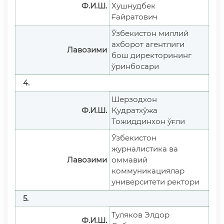
Ф.И.Ш.
Хушнудбек
Ғайратович
Ўзбекистон миллий
ахборот агентлиги
Лавозими
бош директорининг
ўринбосари
4.
Шерзодхон
Ф.И.Ш.
Қудратхўжа
Тожиддинхон ўғли
Ўзбекистон
журналистика ва
Лавозими
оммавий
коммуникациялар
университети ректори
5.
Туляков Элдор
Ф.И.Ш.