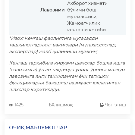
Ахборот хизмати
Лавозими
бўлими бош
мутахассиси,
Жамоатчилик
кенгаши котиби
*Изоҳ: Кенгаш фаолиятига мутасадди
ташкилотларнинг вакиллари (мутахассислар,
экспертлар) жалб қилиниши мумкин;
Кенгаш таркибига кирувчи шахслар бошқа ишга
(лавозимга) ўтган тақдирда унинг ўрнига мазкур
лавозимга янги тайинланган ёки тегишли
функцияларни бажариш вазифаси юклатилган
шахслар киритилади.
1425
Бўлишмоқ:
Чоп этиш
ОЧИҚ МАЪЛУМОТЛАР