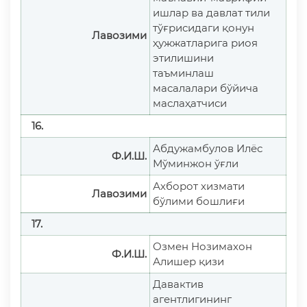
ишлар ва давлат тили
тўғрисидаги қонун
Лавозими
ҳужжатларига риоя
этилишини
таъминлаш
масалалари бўйича
маслаҳатчиси
16.
Абдужамбулов Илёс
Ф.И.Ш.
Мўминжон ўғли
Ахборот хизмати
Лавозими
бўлими бошлиғи
17.
Озмен Нозимахон
Ф.И.Ш.
Алишер қизи
Давактив
агентлигининг