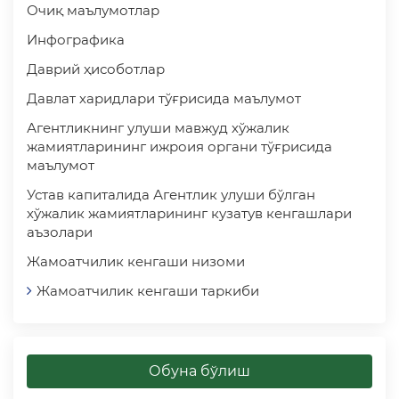
Очиқ маълумотлар
Инфографика
Даврий ҳисоботлар
Давлат харидлари тўғрисида маълумот
Агентликнинг улуши мавжуд хўжалик
жамиятларининг ижроия органи тўғрисида
маълумот
Устав капиталида Агентлик улуши бўлган
хўжалик жамиятларининг кузатув кенгашлари
аъзолари
Жамоатчилик кенгаши низоми
Жамоатчилик кенгаши таркиби
Обуна бўлиш