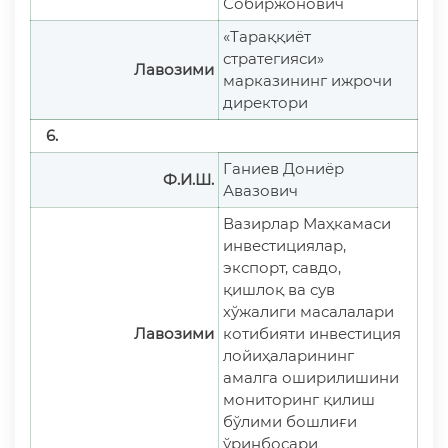
Собиржонович
«Тараққиёт
стратегияси»
Лавозими
марказининг ижрочи
директори
6.
Ганиев Дониёр
Ф.И.Ш.
Авазович
Вазирлар Маҳкамаси
инвестициялар,
экспорт, савдо,
қишлоқ ва сув
хўжалиги масалалари
Лавозими
котибияти инвестиция
лойиҳаларининг
амалга оширилишини
мониторинг қилиш
бўлими бошлиғи
ўринбосари