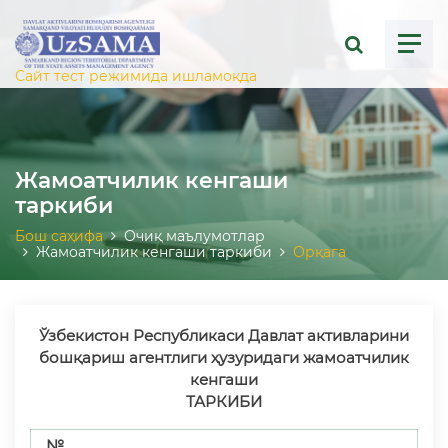
ose menu
Сайт тест режимида ишламоқда
Жамоатчилик кенгаши
таркиби
Бош саҳифа
Очиқ маълумотлар
Жамоатчилик кенгаши таркиби
Орқага
Ўзбекистон Республикаси Давлат активларини
бошқариш
агентлиги ҳузуридаги жамоатчилик
кенгаши
ТАРКИБИ
№