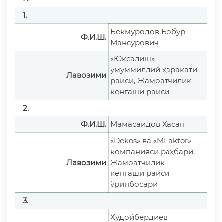
1.
Бекмуродов Бобур
Ф.И.Ш.
Мансурович
«Юксалиш»
умуммиллий ҳаракати
Лавозими
раиси, Жамоатчилик
кенгаши раиси
2.
Ф.И.Ш.
Мамасаидов Хасан
«Dekos» ва «MFaktor»
компанияси раҳбари,
Лавозими
Жамоатчилик
кенгаши раиси
ўринбосари
3.
Худойбердиев