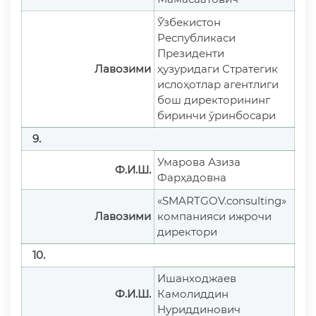
Ўзбекистон
Республикаси
Президенти
Лавозими
ҳузуридаги Стратегик
ислоҳотлар агентлиги
бош директорининг
биринчи ўринбосари
9.
Умарова Азиза
Ф.И.Ш.
Фарҳадовна
«SMARTGOV.consulting»
Лавозими
компанияси ижрочи
директори
10.
Ишанходжаев
Ф.И.Ш.
Камолиддин
Нуриддинович