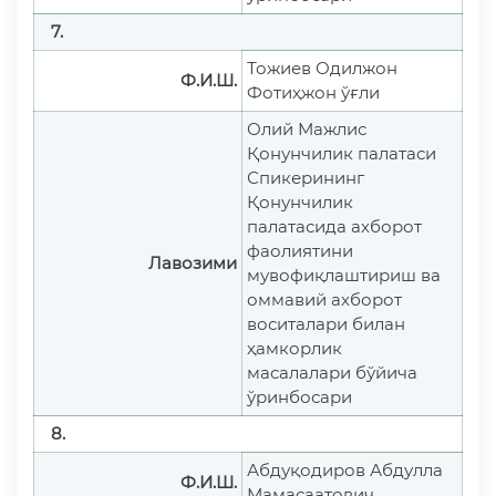
7.
Тожиев Одилжон
Ф.И.Ш.
Фотиҳжон ўғли
Олий Мажлис
Қонунчилик палатаси
Спикерининг
Қонунчилик
палатасида ахборот
фаолиятини
Лавозими
мувофиқлаштириш ва
оммавий ахборот
воситалари билан
ҳамкорлик
масалалари бўйича
ўринбосари
8.
Абдуқодиров Абдулла
Ф.И.Ш.
Мамасаатович