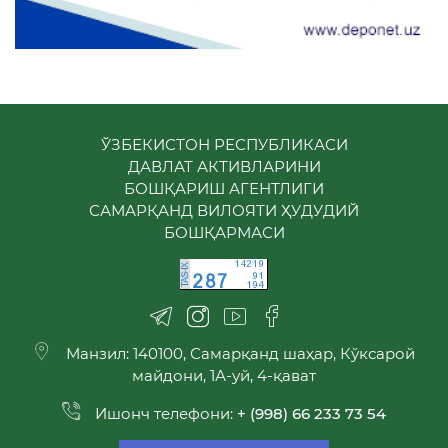
ЎЗБЕКИСТОН РЕСПУБЛИКАСИ
ДАВЛАТ АКТИВЛАРИНИ
БОШҚАРИШ АГЕНТЛИГИ
САМАРҚАНД ВИЛОЯТИ ҲУДУДИЙ
БОШҚАРМАСИ
Манзил: 140100, Самарқанд шаҳар, Кўксарой
майдони, 1А-уй, 4-қават
Ишонч телефони:
+ (998) 66 233 73 54