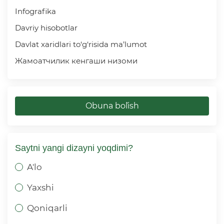
Infografika
Davriy hisobotlar
Davlat xaridlari to‘g‘risida ma’lumot
Жамоатчилик кенгаши низоми
Obuna bo`lish
Saytni yangi dizayni yoqdimi?
A'lo
Yaxshi
Qoniqarli