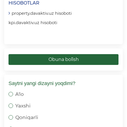
HISOBOTLAR
property.davaktiv.uz hisoboti
kpi.davaktiv.uz hisoboti
Obuna bo`lish
Saytni yangi dizayni yoqdimi?
A'lo
Yaxshi
Qoniqarli