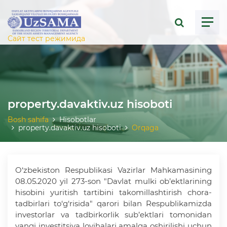
ose menu
Сайт тест режимида
property.davaktiv.uz hisoboti
Bosh sahifa
Hisobotlar
property.davaktiv.uz hisoboti
Orqaga
O‘zbekiston Respublikasi Vazirlar Mahkamasining
08.05.2020 yil 273-son "Davlat mulki ob’ektlarining
hisobini yuritish tartibini takomillashtirish chora-
tadbirlari to‘g‘risida" qarori bilan Respublikamizda
investorlar va tadbirkorlik sub’ektlari tomonidan
yangi investitsiya loyihalari amalga oshirilishi uchun