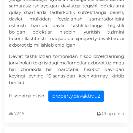
samarasiz ishlayotgan davlatga tegishli ob’ektlarni
qulay shartlarda tadbirkorlik sub’ektlariga berish,
davlat mulkidan foydalanish samaradorligini
oshirish hamda davlat tashkilotlariga tegishli
bo‘lgan ob’ektlar hisobini yuritish tizimini
takomillashtirish maqsadida «property.davaktiv.uz»
axborot tizimi ishlab chiqilgan.
Davlat tashkilotlari tomonidan hisob ob’ektlarining
joriy holati to‘g‘risidagi ma’lumotlar axborot tizimiga
har chorakda bir marotaba, hisobot davridan
keyingi oyning 15-sanasidan kechiktirmay kiritib
boriladi.
Hisobotga o‘tish -
property.davaktiv.uz
7246
:
Chop etish