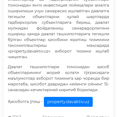
томонидан янги инвестиция лойиҳалари амалга
оширилиши учун самарасиз ишлаётган давлатга
тегишли объектларни қулай шартларда
тадбиркорлик субъектларига бериш, давлат
мулкидан фойдаланиш самарадорлигини
ошириш ҳамда давлат ташкилотларига тегишли
бўлган объектлар ҳисобини юритиш тизимини
такомиллаштириш мақсадида
«property.davaktiv.uz» ахборот тизими ишлаб
чиқилган.
Давлат ташкилотлари томонидан ҳисоб
объектларининг жорий ҳолати тўғрисидаги
маълумотлар ахборот тизимига ҳар чоракда бир
маротаба, ҳисобот давридан кейинги ойнинг 15-
санасидан кечиктирмай киритиб борилади.
Ҳисоботга ўтиш -
property.davaktiv.uz