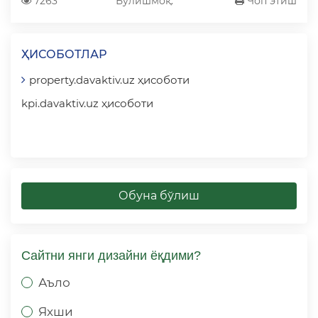
7263
Бўлишмоқ:
Чоп этиш
ҲИСОБОТЛАР
property.davaktiv.uz ҳисоботи
kpi.davaktiv.uz ҳисоботи
Обуна бўлиш
Сайтни янги дизайни ёқдими?
Аъло
Яхши