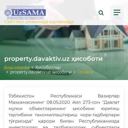
ose menu
Сайт тест режимида ишламоқда
property.davaktiv.uz ҳисоботи
Бош саҳифа
Ҳисоботлар
property.davaktiv.uz ҳисоботи
Орқага
Ўзбекистон Республикаси Вазирлар
Маҳкамасининг 08.05.2020 йил 273-сон "Давлат
мулки объектларининг ҳисобини юритиш
тартибини такомиллаштириш чора-тадбирлари
тўғрисида" қарори билан Республикамизда
инвесторлар ва тадбиркорлик субъектлари