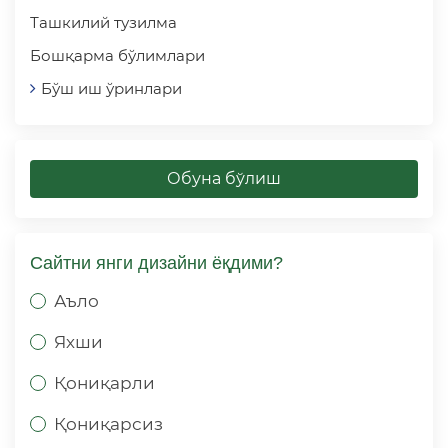
Ташкилий тузилма
Бошқарма бўлимлари
Бўш иш ўринлари
Обуна бўлиш
Сайтни янги дизайни ёқдими?
Аъло
Яхши
Қониқарли
Қониқарсиз