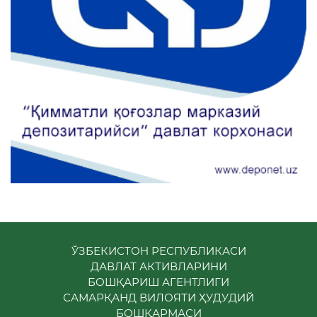
ЎЗБЕКИСТОН РЕСПУБЛИКАСИ
ДАВЛАТ АКТИВЛАРИНИ
БОШҚАРИШ АГЕНТЛИГИ
САМАРҚАНД ВИЛОЯТИ ҲУДУДИЙ
БОШҚАРМАСИ