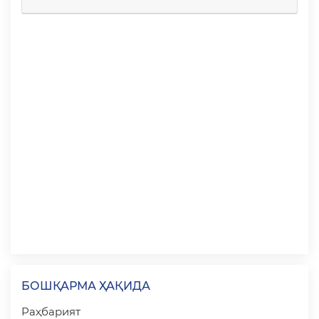
БОШҚАРМА ҲАҚИДА
Раҳбарият