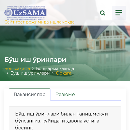
ose menu
Сайт тест режимида ишламоқда
Бўш иш ўринлари
Бош саҳифа
Бошқарма ҳақида
Бўш иш ўринлари
Орқага
Вакансиялар
Резюме
Бўш иш ўринлари билан танишмоқчи
бўлсангиз, қуйидаги ҳавола устига
босинг.