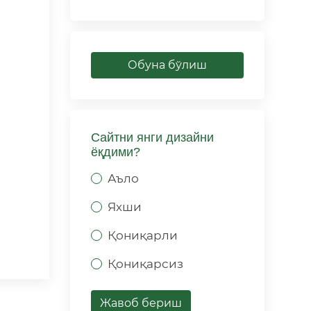
Обуна бўлиш
Сайтни янги дизайни
ёқдими?
Аъло
Яхши
Қониқарли
Қониқарсиз
Жавоб бериш