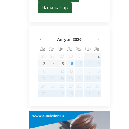
Натижалар
undefined
undefined
Август
2026
Ду
Се
Чо
Па
Жу
Ша
Як
27
28
29
30
31
1
2
3
4
5
6
7
8
9
10
11
12
13
14
15
16
17
18
19
20
21
22
23
24
25
26
27
28
29
30
31
1
2
3
4
5
6