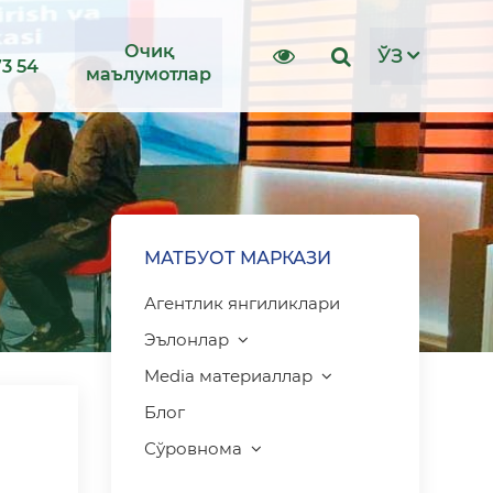
Очиқ
ЎЗ
73 54
маълумотлар
МАТБУОТ МАРКАЗИ
Агентлик янгиликлари
Эълонлар
Media материаллар
Блог
Сўровнома