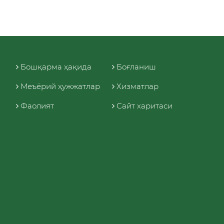
Бошқарма ҳақида
Боғланиш
Меъёрий ҳужжатлар
Хизматлар
Фаолият
Сайт харитаси