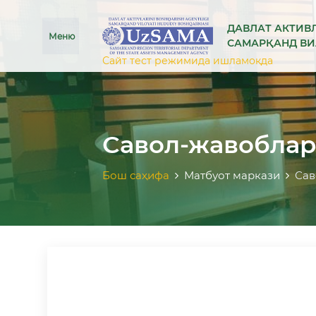
se menu
ДАВЛАТ АКТИВ
Меню
САМАРҚАНД В
Сайт тест режимида ишламоқда
Савол-жавобла
Бош саҳифа
Матбуот маркази
Сав