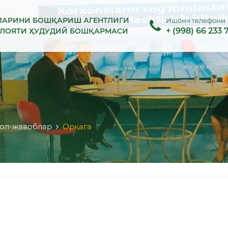
ЛАРИНИ БОШҚАРИШ АГЕНТЛИГИ
Ишонч телефони
+ (998) 66 233 
ИЛОЯТИ ҲУДУДИЙ БОШҚАРМАСИ
р
ол-жавоблар
Орқага