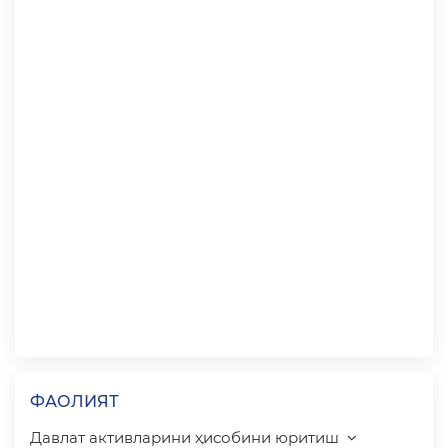
ФАОЛИЯТ
Давлат активларини ҳисобини юритиш