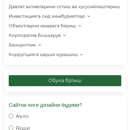
Давлат активларини сотиш ва хусусийлаштириш
Инвестицияга оид мажбуриятлар
Объектларни ижарага бериш
Корпоратив бошқарув
Банкротлик
Коррупцияга қарши курашиш
Обуна бўлиш
Сайтни янги дизайни ёқдими?
Аъло
Яхши