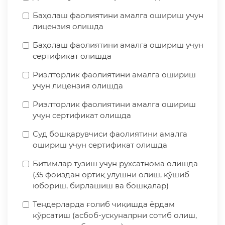
Баҳолаш фаолиятини амалга ошириш учун
лицензия олишда
Баҳолаш фаолиятини амалга ошириш учун
сертификат олишда
Риэлторлик фаолиятини амалга ошириш
учун лицензия олишда
Риэлторлик фаолиятини амалга ошириш
учун сертификат олишда
Суд бошқарувчиси фаолиятини амалга
ошириш учун сертификат олишда
Битимлар тузиш учун рухсатнома олишда
(35 фоиздан ортиқ улушни олиш, қўшиб
юбориш, бирлашиш ва бошқалар)
Тендерларда ғолиб чиқишда ёрдам
кўрсатиш (асбоб-ускуналрни сотиб олиш,