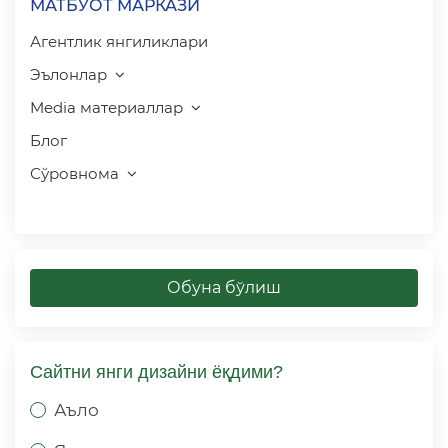
МАТБУОТ МАРКАЗИ
Агентлик янгиликлари
Эълонлар
Media материаллар
Блог
Сўровнома
Обуна бўлиш
Сайтни янги дизайни ёқдими?
Аъло