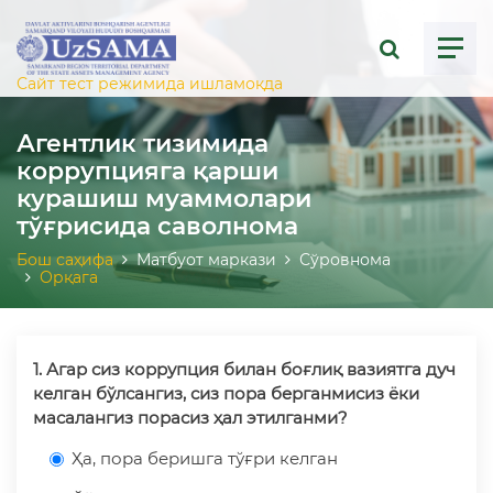
ose menu
Сайт тест режимида ишламоқда
Агентлик тизимида
коррупцияга қарши
курашиш муаммолари
тўғрисида саволнома
Бош саҳифа
Матбуот маркази
Сўровнома
Орқага
1. Агар сиз коррупция билан боғлиқ вазиятга дуч
келган бўлсангиз, сиз пора берганмисиз ёки
масалангиз порасиз ҳал этилганми?
Ҳа, пора беришга тўғри келган