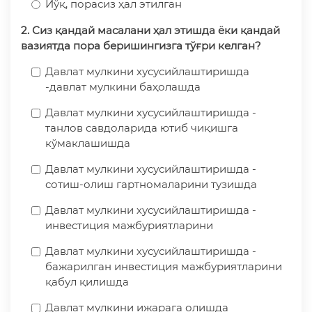
Йўқ, порасиз ҳал этилган
2. Сиз қандай масалани ҳал этишда ёки қандай
вазиятда пора беришингизга тўғри келган?
Давлат мулкини хусусийлаштиришда
-давлат мулкини баҳолашда
Давлат мулкини хусусийлаштиришда -
танлов савдоларида ютиб чиқишга
кўмаклашишда
Давлат мулкини хусусийлаштиришда -
сотиш-олиш гартномаларини тузишда
Давлат мулкини хусусийлаштиришда -
инвестиция мажбуриятларини
Давлат мулкини хусусийлаштиришда -
бажарилган инвестиция мажбуриятларини
қабул қилишда
Давлат мулкини ижарага олишда