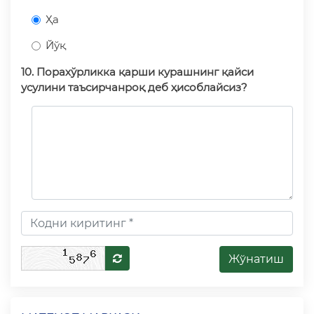
Ҳа
Йўқ
10. Порахўрликка қарши курашнинг қайси
усулини таъсирчанроқ деб ҳисоблайсиз?