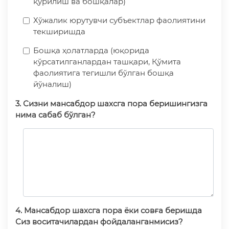
қурилиш ва бошқалар)
Хўжалик юрутувчи субъектлар фаолиятини
текширишда
Бошқа ҳолатларда (юқорида
кўрсатилганлардан ташқари, Қўмита
фаолиятига тегишли бўлган бошқа
йўналиш)
3. Сизни мансабдор шахсга пора беришингизга
нима сабаб бўлган?
4. Мансабдор шахсга пора ёки совға беришда
Сиз воситачилардан фойдаланганмисиз?