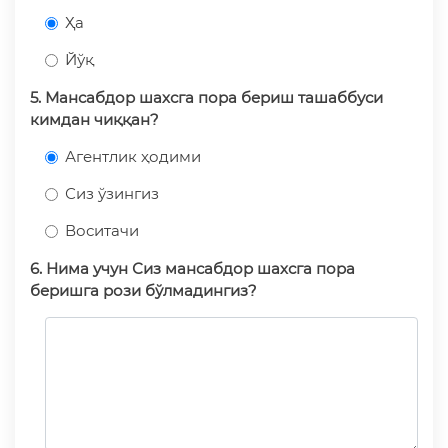
Ҳа
Йўқ
5. Мансабдор шахсга пора бериш ташаббуси
кимдан чиққан?
Агентлик ҳодими
Сиз ўзингиз
Воситачи
6. Нима учун Сиз мансабдор шахсга пора
беришга рози бўлмадингиз?