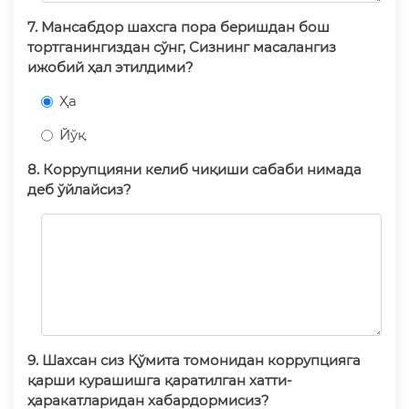
7. Мансабдор шахсга пора беришдан бош
тортганингиздан сўнг, Сизнинг масалангиз
ижобий ҳал этилдими?
Ҳа
Йўқ
8. Коррупцияни келиб чиқиши сабаби нимада
деб ўйлайсиз?
9. Шахсан сиз Қўмита томонидан коррупцияга
қарши курашишга қаратилган хатти-
ҳаракатларидан хабардормисиз?