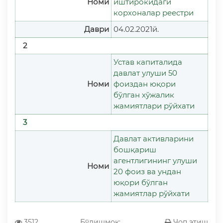
Номи
иштирокидаги
корхоналар реестри
Даври
04.02.2021й.
2
Устав капиталида
давлат улуши 50
Номи
фоиздан юқори
бўлган хўжалик
жамиятлари рўйхати
3
Давлат активларини
бошқариш
агентлигининг улуши
Номи
20 фоиз ва ундан
юқори бўлган
жамиятлар рўйхати
3512
Бўлишмоқ:
Чоп этиш