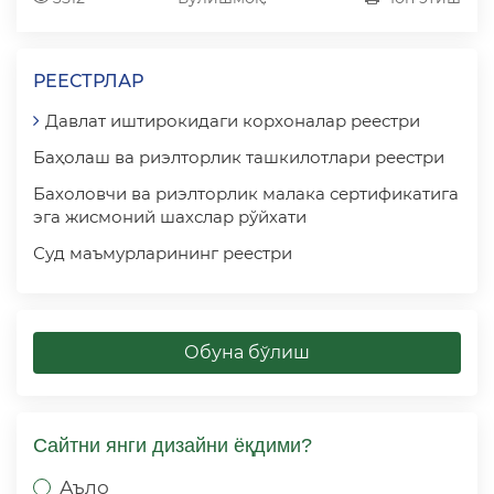
РЕЕСТРЛАР
Давлат иштирокидаги корхоналар реестри
Баҳолаш ва риэлторлик ташкилотлари реестри
Бахоловчи ва риэлторлик малака сертификатига
эга жисмоний шахслар рўйхати
Суд маъмурларининг реестри
Обуна бўлиш
Сайтни янги дизайни ёқдими?
Аъло