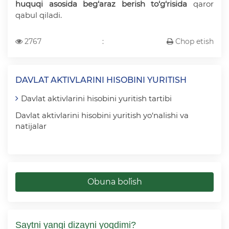
huquqi asosida beg‘araz berish to‘g‘risida
qaror
qabul qiladi.
2767
:
Chop etish
DAVLAT AKTIVLARINI HISOBINI YURITISH
Davlat aktivlarini hisobini yuritish tartibi
Davlat aktivlarini hisobini yuritish yo‘nalishi va
natijalar
Obuna bo`lish
Saytni yangi dizayni yoqdimi?