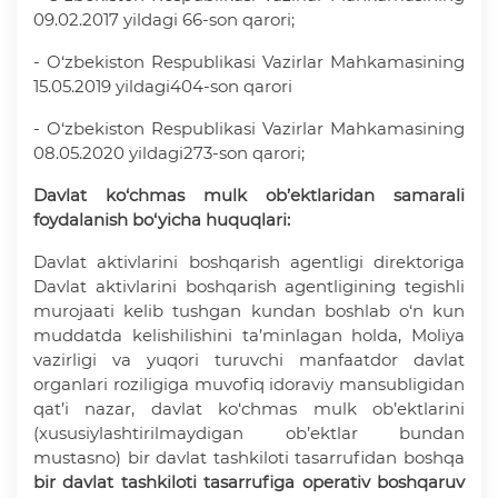
09.02.2017 yildagi 66-son qarori;
- O‘zbekiston Respublikasi Vazirlar Mahkamasining
15.05.2019 yildagi404-son qarori
- O‘zbekiston Respublikasi Vazirlar Mahkamasining
08.05.2020 yildagi273-son qarori;
Davlat ko‘chmas mulk ob’ektlaridan samarali
foydalanish bo‘yicha huquqlari:
Davlat aktivlarini boshqarish agentligi direktoriga
Davlat aktivlarini boshqarish agentligining tegishli
murojaati kelib tushgan kundan boshlab o‘n kun
muddatda kelishilishini ta’minlagan holda, Moliya
vazirligi va yuqori turuvchi manfaatdor davlat
organlari roziligiga muvofiq idoraviy mansubligidan
qat’i nazar, davlat ko‘chmas mulk ob’ektlarini
(xususiylashtirilmaydigan ob’ektlar bundan
mustasno) bir davlat tashkiloti tasarrufidan boshqa
bir davlat tashkiloti tasarrufiga operativ boshqaruv