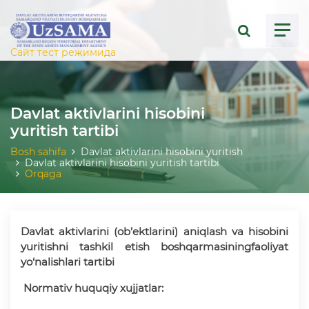
ose menu
Сайт тест режимида
Davlat aktivlarini hisobini
yuritish tartibi
Bosh sahifa
Davlat aktivlarini hisobini yuritish
Davlat aktivlarini hisobini yuritish tartibi
Orqaga
Davlat aktivlarini (ob’ektlarini) aniqlash va hisobini
yuritishni tashkil etish boshqarmasiningfaoliyat
yo‘nalishlari tartibi
Normativ huquqiy xujjatlar: