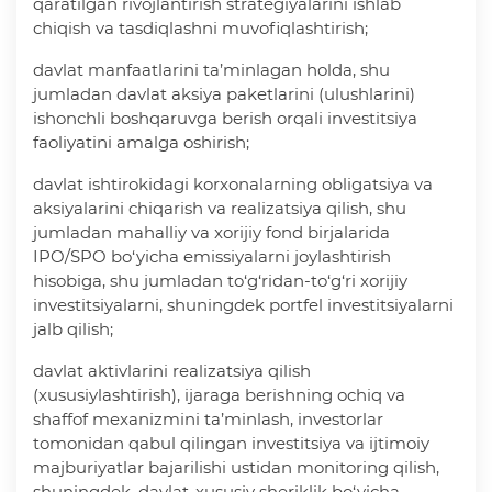
qaratilgan rivojlantirish strategiyalarini ishlab
chiqish va tasdiqlashni muvofiqlashtirish;
davlat manfaatlarini ta’minlagan holda, shu
jumladan davlat aksiya paketlarini (ulushlarini)
ishonchli boshqaruvga berish orqali investitsiya
faoliyatini amalga oshirish;
davlat ishtirokidagi korxonalarning obligatsiya va
aksiyalarini chiqarish va realizatsiya qilish, shu
jumladan mahalliy va xorijiy fond birjalarida
IPO/SPO bo‘yicha emissiyalarni joylashtirish
hisobiga, shu jumladan to‘g‘ridan-to‘g‘ri xorijiy
investitsiyalarni, shuningdek portfel investitsiyalarni
jalb qilish;
davlat aktivlarini realizatsiya qilish
(xususiylashtirish), ijaraga berishning ochiq va
shaffof mexanizmini ta’minlash, investorlar
tomonidan qabul qilingan investitsiya va ijtimoiy
majburiyatlar bajarilishi ustidan monitoring qilish,
shuningdek, davlat-xususiy sheriklik bo‘yicha