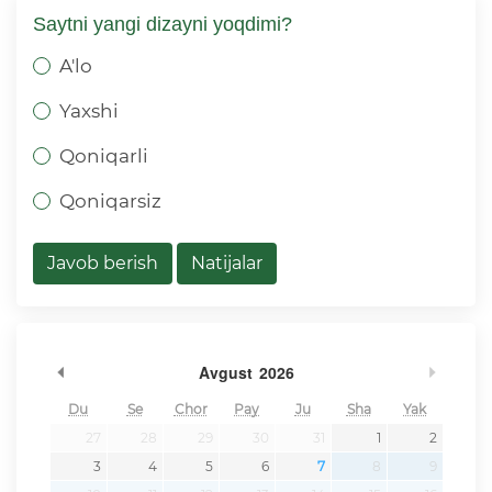
Saytni yangi dizayni yoqdimi?
A'lo
Yaxshi
Qoniqarli
Qoniqarsiz
Javob berish
Natijalar
undefined
undef
Avgust
2026
Du
Se
Chor
Pay
Ju
Sha
Yak
27
28
29
30
31
1
2
3
4
5
6
7
8
9