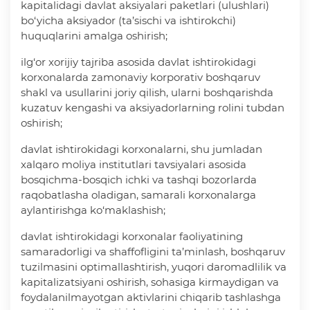
kapitalidagi davlat aksiyalari paketlari (ulushlari)
bo‘yicha aksiyador (ta’sischi va ishtirokchi)
huquqlarini amalga oshirish;
ilg‘or xorijiy tajriba asosida davlat ishtirokidagi
korxonalarda zamonaviy korporativ boshqaruv
shakl va usullarini joriy qilish, ularni boshqarishda
kuzatuv kengashi va aksiyadorlarning rolini tubdan
oshirish;
davlat ishtirokidagi korxonalarni, shu jumladan
xalqaro moliya institutlari tavsiyalari asosida
bosqichma-bosqich ichki va tashqi bozorlarda
raqobatlasha oladigan, samarali korxonalarga
aylantirishga ko‘maklashish;
davlat ishtirokidagi korxonalar faoliyatining
samaradorligi va shaffofligini ta’minlash, boshqaruv
tuzilmasini optimallashtirish, yuqori daromadlilik va
kapitalizatsiyani oshirish, sohasiga kirmaydigan va
foydalanilmayotgan aktivlarini chiqarib tashlashga