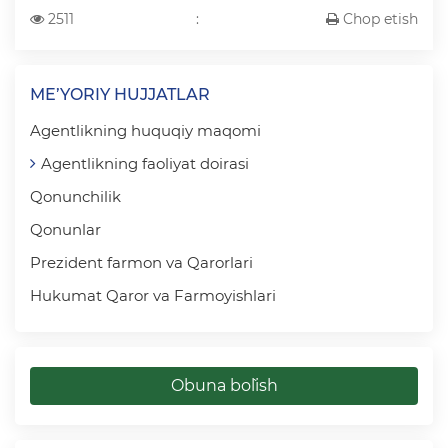
2511
:
Chop etish
ME’YORIY HUJJATLAR
Agentlikning huquqiy maqomi
Agentlikning faoliyat doirasi
Qonunchilik
Qonunlar
Prezident farmon va Qarorlari
Hukumat Qaror va Farmoyishlari
Obuna bo`lish