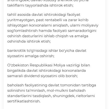
takliflarni tayyorlashda ishtirok etish;
tahlil asosida davlat ishtirokidagi faoliyat
yuritmayotgan, past rentabelli va zarar ko‘rib
ishlayotgan korxonalarni aniqlash, ularni moliyaviy
sog‘lomlashtirish hamda faoliyati samaradorligini
oshirish dasturlarini ishlab chiqish va amalga
oshirishda ishtirok etish;
bankrotlik to‘g‘risidagi ishlar bo‘yicha davlat
siyosatini amalga oshirish;
O‘zbekiston Respublikasi Moliya vazirligi bilan
birgalikda davlat ishtirokidagi korxonalarda
samarali dividend siyosatini olib borish;
baholash faoliyatining davlat tomonidan tartibga
solinishini ta’minlash, mol-mulkni baholash
standartlarini tasdiqlash, shuningdek, rieltorlarni
sertifikatlashtirish.