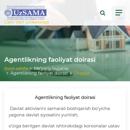
ose menu
Сайт тест режимида
Agentlikning faoliyat doirasi
Bosh sahifa
Me’yoriy hujjatlar
Agentlikning faoliyat doirasi
Orqaga
Agentlikning faoliyat doirasi
Davlat aktivlarini samarali boshqarish bo‘yicha
yagona davlat siyosatini yuritish;
o‘ziga berilgan davlat ishtirokidagi korxonalar ustav