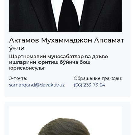
Актамов Мухаммаджон Апсамат
ўғли
Шартномавий муносабатлар ва даъво
ишларини юритиш бўйича бош
юрисконсульт
Э-почта:
Обращение граждан:
samarqand@davaktiv.uz
(66) 233-73-54