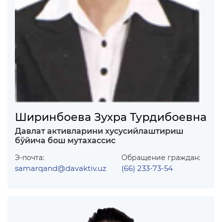
Ширинбоева Зухра Турдибоевна
Давлат активларини хусусийлаштириш
бўйича бош мутахассис
Э-почта:
Обращение граждан:
samarqand@davaktiv.uz
(66) 233-73-54