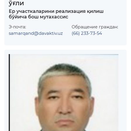
ўғли
Ер участкаларини реализация қилиш
бўйича бош мутахассис
Э-почта:
Обращение граждан:
samarqand@davaktiv.uz
(66) 233-73-54