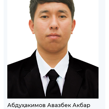
Абдуҳакимов Авазбек Акбар