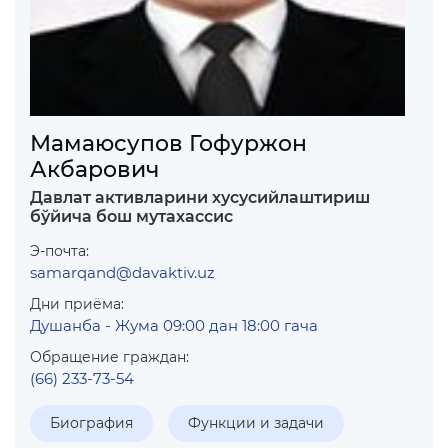
Мамаюсупов Гофуржон
Акбарович
Давлат активларини хусусийлаштириш
бўйича бош мутахассис
Э-почта:
samarqand@davaktiv.uz
Дни приёма:
Душанба - Жума 09:00 дан 18:00 гача
Обращение граждан:
(66) 233-73-54
Биография
Функции и задачи