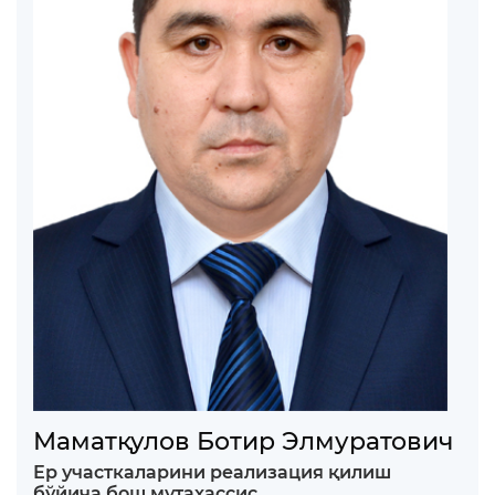
Маматқулов Ботир Элмуратович
Ер участкаларини реализация қилиш
бўйича бош мутахассис