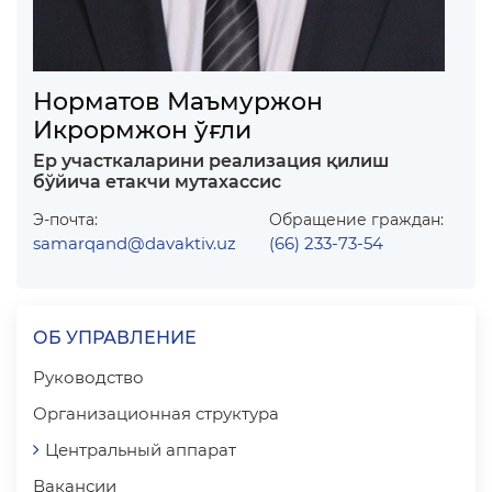
Норматов Маъмуржон
Икрормжон ўғли
Ер участкаларини реализация қилиш
бўйича етакчи мутахассис
Э-почта:
Обращение граждан:
samarqand@davaktiv.uz
(66) 233-73-54
ОБ УПРАВЛЕНИЕ
Руководство
Организационная структура
Центральный аппарат
Вакансии