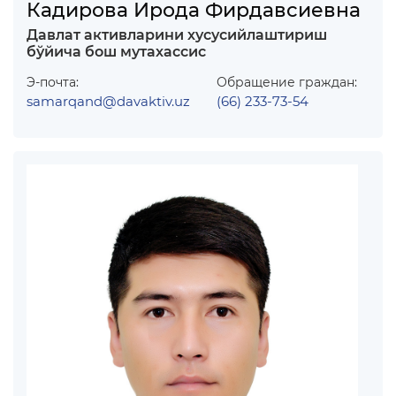
Кадирова Ирода Фирдавсиевна
Давлат активларини хусусийлаштириш
бўйича бош мутахассис
Э-почта:
Обращение граждан:
samarqand@davaktiv.uz
(66) 233-73-54