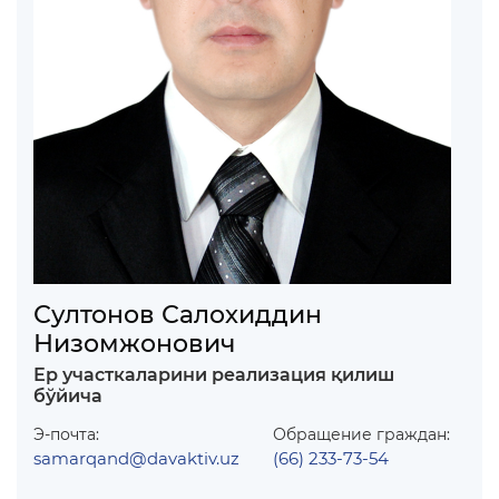
Султонов Салохиддин
Низомжонович
Ер участкаларини реализация қилиш
бўйича
Э-почта:
Обращение граждан:
samarqand@davaktiv.uz
(66) 233-73-54