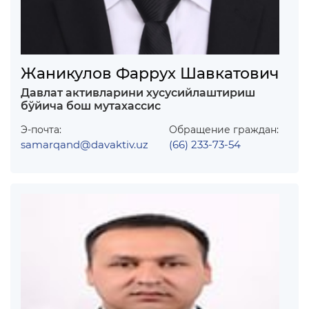
Жаникулов Фаррух Шавкатович
Давлат активларини хусусийлаштириш
бўйича бош мутахассис
Э-почта:
Обращение граждан:
samarqand@davaktiv.uz
(66) 233-73-54