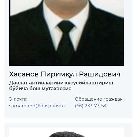
Хасанов Пиримқул Рашидович
Давлат активларини хусусийлаштириш
бўйича бош мутахассис
Э-почта:
Обращение граждан:
samarqand@davaktiv.uz
(66) 233-73-54