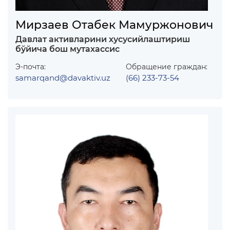
Мирзаев Отабек Мамуржонович
Давлат активларини хусусийлаштириш
бўйича бош мутахассис
Э-почта:
Обращение граждан:
samarqand@davaktiv.uz
(66) 233-73-54