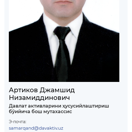
Артиков Джамшид
Низамиддинович
Давлат активларини ҳусусийлаштириш
бўийича бош мутахассис
Э-почта:
samarqand@davaktiv.uz