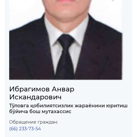
Ибрагимов Анвар
Искандарович
Тўловга қобилиятсизлик жараёнини юритиш
бўйича бош мутахассис
Обращение граждан:
(66) 233-73-54