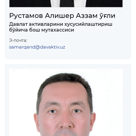
Рустамов Алишер Аззам ўғли
Давлат активларини хусусийлаштириш
бўйича бош мутахассиси
Э-почта:
samarqand@davaktiv.uz