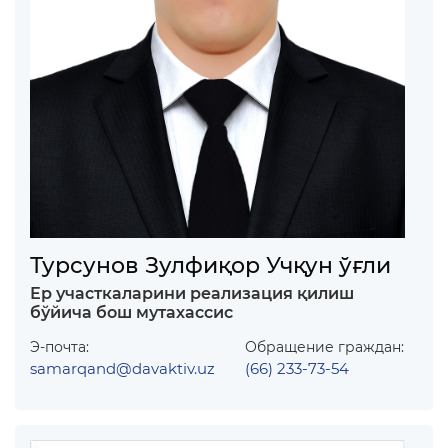
Турсунов Зулфиқор Учқун ўғли
Ер участкаларини реализация қилиш
бўйича бош мутахассис
Э-почта:
Обращение граждан:
samarqand@davaktiv.uz
(66) 233-73-54