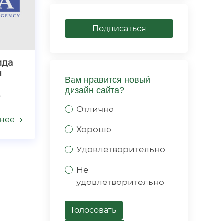
Подписаться
ида
н
Вам нравится новый
дизайн сайта?
сида
Отлично
нее
Хорошо
Удовлетворительно
Не
удовлетворительно
Голосовать