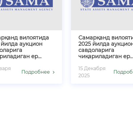
рқанд вилоятида
Самарқанд вилоят
 йилда аукцион
2025 йилда аукцио
оларига
савдоларига
риладиган ер
чиқариладиган ер
ткалари тўғрисида
участкалари тўғри
нваря
15 Декабря
Подробнее
Подроб
2025