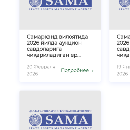
Самарқанд вилоятида
Сама
2026 йилда аукцион
2026
савдоларига
савд
чиқариладиган ер
чиқа
участкалари тўғрисида
учас
20 Февраля
19 Я
Подробнее
2026
2026