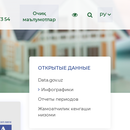
Очиқ
РУ
73 54
маълумотлар
ОТКРЫТЫЕ ДАННЫЕ
Data.gov.uz
Инфографики
Отчеты периодов
Жамоатчилик кенгаши
низоми