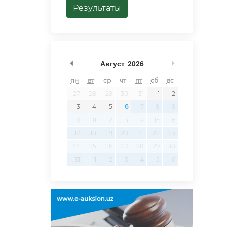
Результаты
undefined
undefined
Август
2026
пн
вт
ср
чт
пт
сб
вс
27
28
29
30
31
1
2
3
4
5
6
7
8
9
10
11
12
13
14
15
16
17
18
19
20
21
22
23
24
25
26
27
28
29
30
31
1
2
3
4
5
6