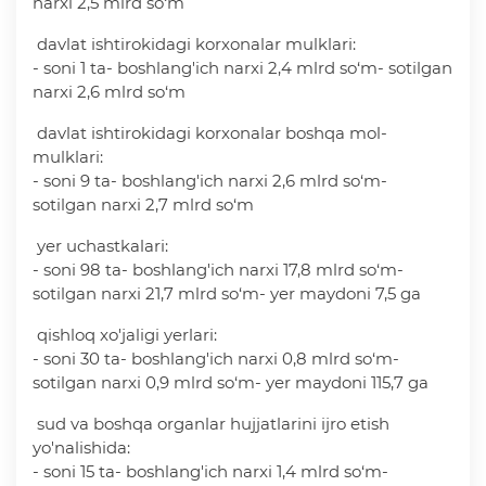
narxi 2,5 mlrd so‘m
davlat ishtirokidagi korxonalar mulklari:
- soni 1 ta- boshlang'ich narxi 2,4 mlrd so‘m- sotilgan
narxi 2,6 mlrd so‘m
davlat ishtirokidagi korxonalar boshqa mol-
mulklari:
- soni 9 ta- boshlang'ich narxi 2,6 mlrd so‘m-
sotilgan narxi 2,7 mlrd so‘m
yer uchastkalari:
- soni 98 ta- boshlang'ich narxi 17,8 mlrd so‘m-
sotilgan narxi 21,7 mlrd so‘m- yer maydoni 7,5 ga
qishloq xo'jaligi yerlari:
- soni 30 ta- boshlang'ich narxi 0,8 mlrd so‘m-
sotilgan narxi 0,9 mlrd so‘m- yer maydoni 115,7 ga
sud va boshqa organlar hujjatlarini ijro etish
yo'nalishida:
- soni 15 ta- boshlang'ich narxi 1,4 mlrd so‘m-