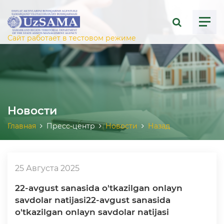
ose menu
Сайт работает в тестовом режиме
Новости
Главная
Пресс-центр
Новости
Назад
25 Августа 2025
22-avgust sanasida o'tkazilgan onlayn
savdolar natijasi22-avgust sanasida
o'tkazilgan onlayn savdolar natijasi