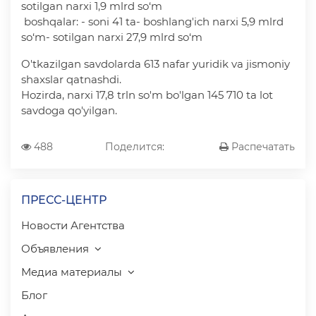
sotilgan narxi 1,9 mlrd so‘m
boshqalar: - soni 41 ta- boshlang'ich narxi 5,9 mlrd
so‘m- sotilgan narxi 27,9 mlrd so‘m
O'tkazilgan savdolarda 613 nafar yuridik va jismoniy
shaxslar qatnashdi.
Hozirda, narxi 17,8 trln so'm bo'lgan 145 710 ta lot
savdoga qo'yilgan.
488
Поделится:
Распечатать
ПРЕСС-ЦЕНТР
Новости Агентства
Объявления
Медиа материалы
Блог