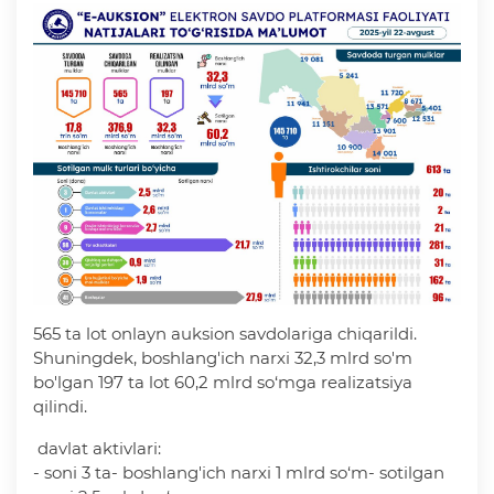
565 ta lot onlayn auksion savdolariga chiqarildi.
Shuningdek, boshlang'ich narxi 32,3 mlrd so'm
bo'lgan 197 ta lot 60,2 mlrd so‘mga realizatsiya
qilindi.
davlat aktivlari:
- soni 3 ta- boshlang'ich narxi 1 mlrd so‘m- sotilgan