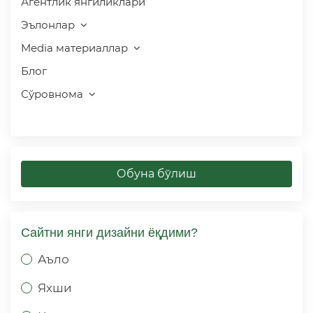
Агентлик янгиликлари
Эълонлар
Media материаллар
Блог
Сўровнома
Обуна бўлиш
Сайтни янги дизайни ёқдими?
Аъло
Яхши