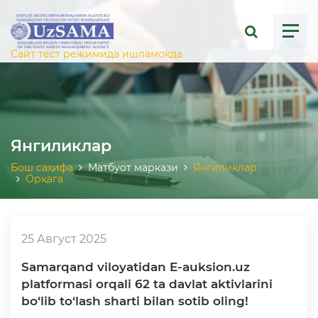
ose menu
Сайт тест режимида ишламоқда
Янгиликлар
Бош саҳифа
Матбуот маркази
Янгиликлар
Орқага
25 Август 2025
Samarqand viloyatidan E-auksion.uz
platformasi orqali 62 ta davlat aktivlarini
bo‘lib to‘lash sharti bilan sotib oling!