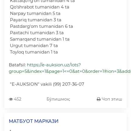
Kattaqo‘rg‘on tumanidan 4 ta
Qo‘shrabot tumanidan 4 ta
Narpay tumanidan 5 ta
Payariq tumanidan 3 ta
Pastdarg‘om tumanidan 6 ta
Paxtachi tumanidan 3 ta
Samarqand tumanidan 1 ta
Urgut tumanidan 7 ta
Toyloq tumanidan 1 ta
Batafsil:
https://e-auksion.uz/lots?
group=5&index=1&page=1<=0&at=0&order=1®ion=3&add
"E-AUKSION" vakili (99) 207-36-07
452
Бўлишмоқ:
Чоп этиш
МАТБУОТ МАРКАЗИ