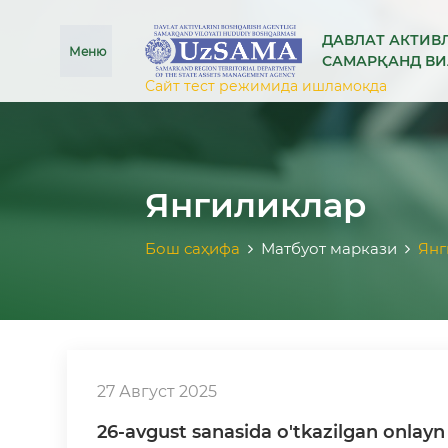
se menu
ДАВЛАТ АКТИВ
Меню
САМАРҚАНД В
Сайт тест режимида ишламоқда
Янгиликлар
Бош саҳифа
Матбуот маркази
Янг
27 Август 2025
26-avgust sanasida o'tkazilgan onlayn 