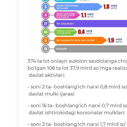
374 ta lot onlayn auksion savdolariga chi
bo'lgan 108 ta lot 37,9 mlrd so‘mga realiza
davlat aktivlari:
- soni 2 ta- boshlang'ich narxi 0,8 mlrd s
davlat mulki ijarasi:
- soni 16 ta- boshlang'ich narxi 0,7 mlrd 
davlat ishtirokidagi korxonalar mulklari:
- soni 3 ta- boshlang'ich narxi 1,7 mlrd s