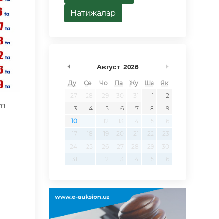
Натижалар
undefined
undefined
Август
2026
Ду
Се
Чо
Па
Жу
Ша
Як
27
28
29
30
31
1
2
'm
3
4
5
6
7
8
9
10
11
12
13
14
15
16
17
18
19
20
21
22
23
24
25
26
27
28
29
30
31
1
2
3
4
5
6