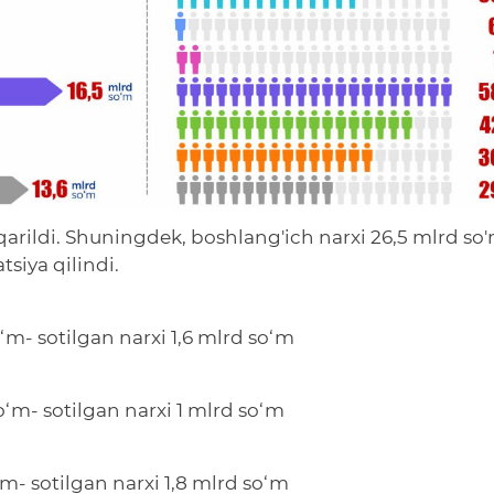
qarildi. Shuningdek, boshlang'ich narxi 26,5 mlrd so
tsiya qilindi.
o‘m- sotilgan narxi 1,6 mlrd so‘m
so‘m- sotilgan narxi 1 mlrd so‘m
o‘m- sotilgan narxi 1,8 mlrd so‘m