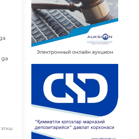
 ga
8 ga
 этиш