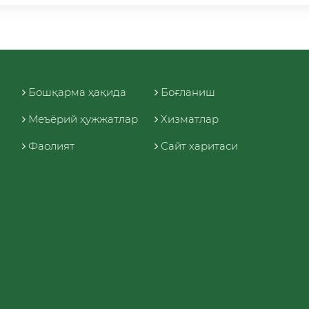
Бошқарма ҳақида
Боғланиш
Меъёрий ҳужжатлар
Хизматлар
Фаолият
Сайт харитаси