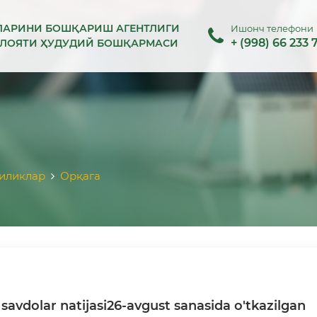
ЛАРИНИ БОШҚАРИШ АГЕНТЛИГИ
Ишонч телефони
+ (998) 66 233 
ИЛОЯТИ ҲУДУДИЙ БОШҚАРМАСИ
иликлар
Орқага
savdolar natijasi26-avgust sanasida o'tkazilgan