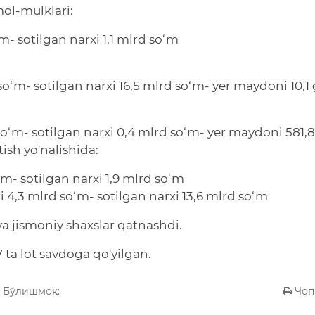
ol-mulklari:
‘m- sotilgan narxi 1,1 mlrd so‘m
 so‘m- sotilgan narxi 16,5 mlrd so‘m- yer maydoni 10,1
 so‘m- sotilgan narxi 0,4 mlrd so‘m- yer maydoni 581,
tish yo'nalishida:
o‘m- sotilgan narxi 1,9 mlrd so‘m
xi 4,3 mlrd so‘m- sotilgan narxi 13,6 mlrd so‘m
va jismoniy shaxslar qatnashdi.
7 ta lot savdoga qo'yilgan.
Бўлишмоқ:
Чоп