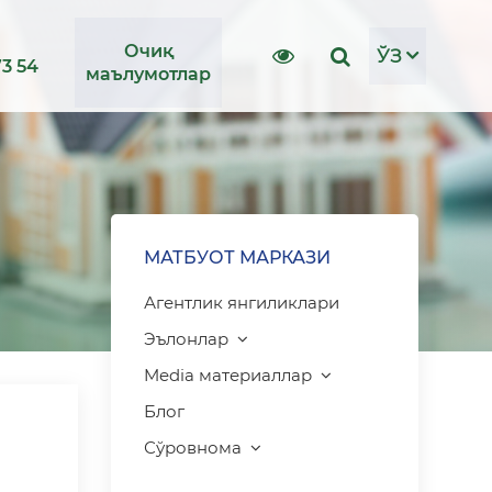
Очиқ
ЎЗ
73 54
маълумотлар
МАТБУОТ МАРКАЗИ
Агентлик янгиликлари
Эълонлар
Media материаллар
Блог
Сўровнома