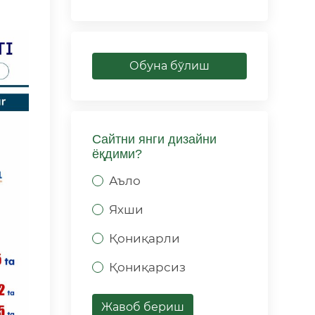
Обуна бўлиш
Сайтни янги дизайни
ёқдими?
Аъло
Яхши
Қониқарли
Қониқарсиз
Жавоб бериш