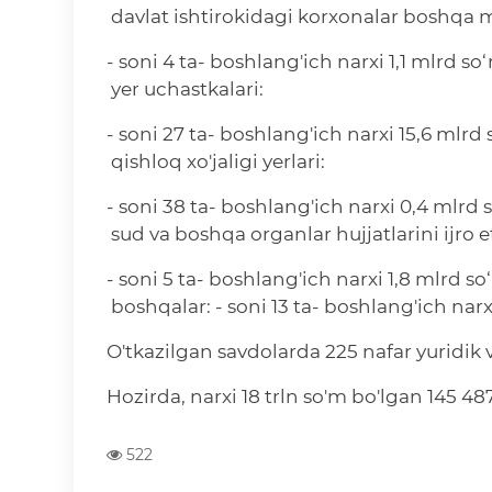
davlat ishtirokidagi korxonalar boshqa m
- soni 4 ta- boshlang'ich narxi 1,1 mlrd so
yer uchastkalari:
- soni 27 ta- boshlang'ich narxi 15,6 mlrd
qishloq xo'jaligi yerlari:
- soni 38 ta- boshlang'ich narxi 0,4 mlrd
sud va boshqa organlar hujjatlarini ijro e
- soni 5 ta- boshlang'ich narxi 1,8 mlrd s
boshqalar: - soni 13 ta- boshlang'ich nar
O'tkazilgan savdolarda 225 nafar yuridik 
Hozirda, narxi 18 trln so'm bo'lgan 145 48
522