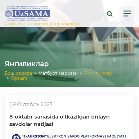
ose menu
Сайт тест режимида ишламоқда
Янгиликлар
Бош саҳифа
Матбуот маркази
Янгиликлар
Орқага
09 Октябрь 2025
8-oktabr sanasida o'tkazilgan onlayn
savdolar natijasi