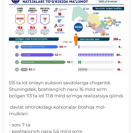
515 ta lot onlayn auksion savdolariga chiqarildi.
Shuningdek, boshlang'ich narxi 16 mlrd so'm
bo'lgan 113 ta lot 17,8 mlrd so‘mga realizatsiya qilindi.
davlat ishtirokidagi korxonalar boshqa mol-
mulklari:
- soni 7 ta
- boshlang'ich narxi 5,6 mlrd so‘m