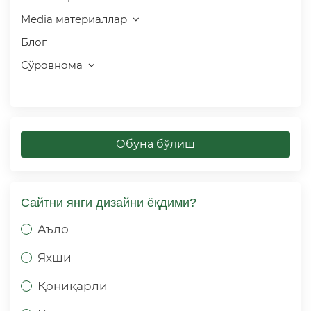
Media материаллар
Блог
Сўровнома
Обуна бўлиш
Сайтни янги дизайни ёқдими?
Аъло
Яхши
Қониқарли