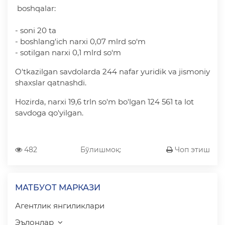
boshqalar:
- soni 20 ta
- boshlang'ich narxi 0,07 mlrd so‘m
- sotilgan narxi 0,1 mlrd so‘m
O'tkazilgan savdolarda 244 nafar yuridik va jismoniy
shaxslar qatnashdi.
Hozirda, narxi 19,6 trln so'm bo'lgan 124 561 ta lot
savdoga qo'yilgan.
482
Бўлишмоқ:
Чоп этиш
МАТБУОТ МАРКАЗИ
Агентлик янгиликлари
Эълонлар