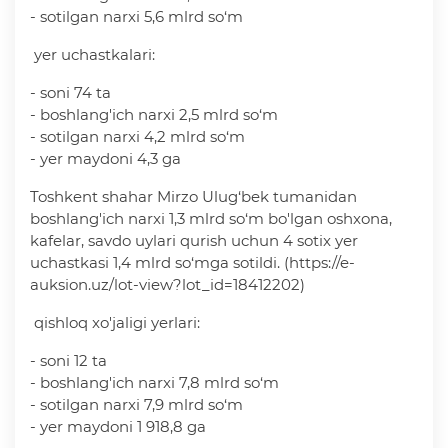
- sotilgan narxi 5,6 mlrd so‘m
yer uchastkalari:
- soni 74 ta
- boshlang'ich narxi 2,5 mlrd so‘m
- sotilgan narxi 4,2 mlrd so‘m
- yer maydoni 4,3 ga
Toshkent shahar Mirzo Ulug‘bek tumanidan
boshlang'ich narxi 1,3 mlrd so‘m bo'lgan oshxona,
kafelar, savdo uylari qurish uchun 4 sotix yеr
uchastkasi 1,4 mlrd so‘mga sotildi. (https://e-
auksion.uz/lot-view?lot_id=18412202)
qishloq xo'jaligi yerlari:
- soni 12 ta
- boshlang'ich narxi 7,8 mlrd so‘m
- sotilgan narxi 7,9 mlrd so‘m
- yer maydoni 1 918,8 ga