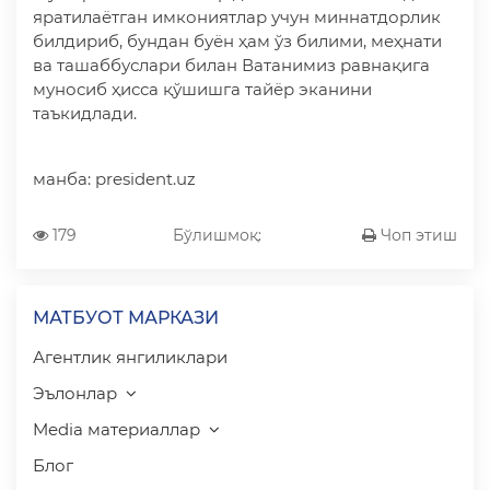
яратилаётган имкониятлар учун миннатдорлик
билдириб, бундан буён ҳам ўз билими, меҳнати
ва ташаббуслари билан Ватанимиз равнақига
муносиб ҳисса қўшишга тайёр эканини
таъкидлади.
манба: president.uz
179
Бўлишмоқ:
Чоп этиш
МАТБУОТ МАРКАЗИ
Агентлик янгиликлари
Эълонлар
Media материаллар
Блог