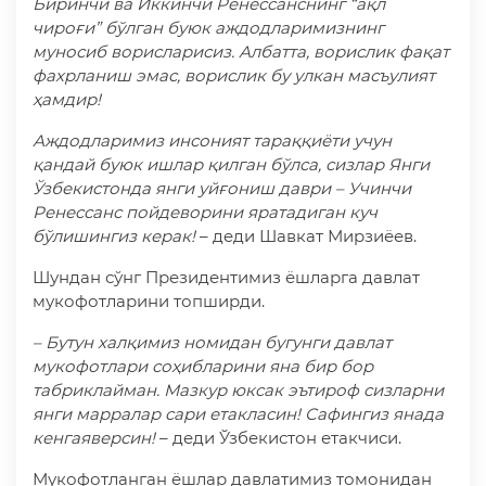
Биринчи ва Иккинчи Ренессанснинг “ақл
чироғи” бўлган буюк аждодларимизнинг
муносиб ворисларисиз. Албатта, ворислик фақат
фахрланиш эмас, ворислик бу улкан масъулият
ҳамдир!
Аждодларимиз инсоният тараққиёти учун
қандай буюк ишлар қилган бўлса, сизлар Янги
Ўзбекистонда янги уйғониш даври – Учинчи
Ренессанс пойдеворини яратадиган куч
бўлишингиз керак!
– деди Шавкат Мирзиёев.
Шундан сўнг Президентимиз ёшларга давлат
мукофотларини топширди.
– Бутун халқимиз номидан бугунги давлат
мукофотлари соҳибларини яна бир бор
табриклайман. Мазкур юксак эътироф сизларни
янги марралар сари етакласин! Сафингиз янада
кенгаяверсин!
– деди Ўзбекистон етакчиси.
Мукофотланган ёшлар давлатимиз томонидан