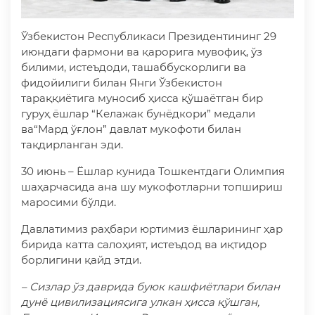
Ўзбекистон Республикаси Президентининг 29
июндаги фармони ва қарорига мувофиқ, ўз
билими, истеъдоди, ташаббускорлиги ва
фидойилиги билан Янги Ўзбекистон
тараққиётига муносиб ҳисса қўшаётган бир
гуруҳ ёшлар “Келажак бунёдкори” медали
ва“Мард ўғлон” давлат мукофоти билан
тақдирланган эди.
30 июнь – Ёшлар кунида Тошкентдаги Олимпия
шаҳарчасида ана шу мукофотларни топшириш
маросими бўлди.
Давлатимиз раҳбари юртимиз ёшларининг ҳар
бирида катта салоҳият, истеъдод ва иқтидор
борлигини қайд этди.
– Сизлар ўз даврида буюк кашфиётлари билан
дунё цивилизациясига улкан ҳисса қўшган,