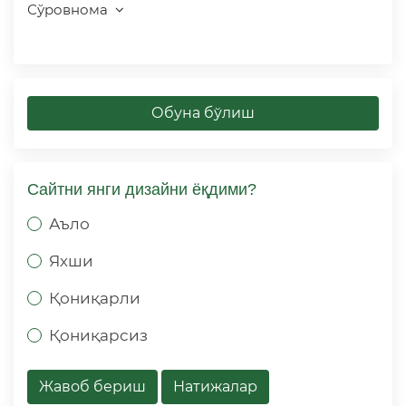
Сўровнома
Обуна бўлиш
Сайтни янги дизайни ёқдими?
Аъло
Яхши
Қониқарли
Қониқарсиз
Жавоб бериш
Натижалар