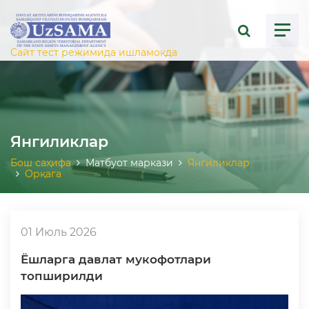
ose menu
Сайт тест режимида ишламоқда
Янгиликлар
Бош саҳифа
Матбуот маркази
Янгиликлар
Орқага
01 Июль 2026
Ёшларга давлат мукофотлари
топширилди