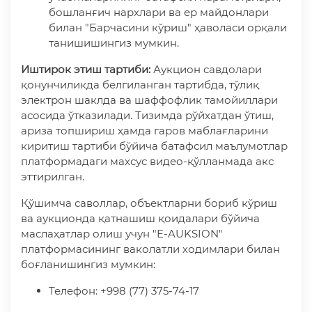
бошланғич нархлари ва ер майдонлари
билан "Барчасини кўриш" ҳаволаси орқали
танишишингиз мумкин.
Иштирок этиш тартиби:
Аукцион савдолари
қонунчиликда белгиланган тартибда, тўлиқ
электрон шаклда ва шаффофлик тамойиллари
асосида ўтказилади. Тизимда рўйхатдан ўтиш,
ариза топшириш ҳамда гаров маблағларини
киритиш тартиби бўйича батафсил маълумотлар
платформадаги махсус видео-қўлланмада акс
эттирилган.
Қўшимча саволлар, объектларни бориб кўриш
ва аукционда қатнашиш қоидалари бўйича
маслаҳатлар олиш учун "E-AUKSION"
платформасининг ваколатли ходимлари билан
боғланишингиз мумкин:
Телефон: +998 (77) 375-74-17