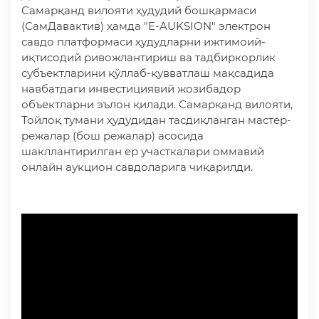
Самарқанд вилояти ҳудудий бошқармаси
(СамДавактив) ҳамда "E-AUKSION" электрон
савдо платформаси ҳудудларни ижтимоий-
иқтисодий ривожлантириш ва тадбиркорлик
субъектларини қўллаб-қувватлаш мақсадида
навбатдаги инвестициявий жозибадор
объектларни эълон қилади. Самарқанд вилояти,
Тойлоқ тумани ҳудудидан тасдиқланган мастер-
режалар (бош режалар) асосида
шакллантирилган ер участкалари оммавий
онлайн аукцион савдоларига чиқарилди.