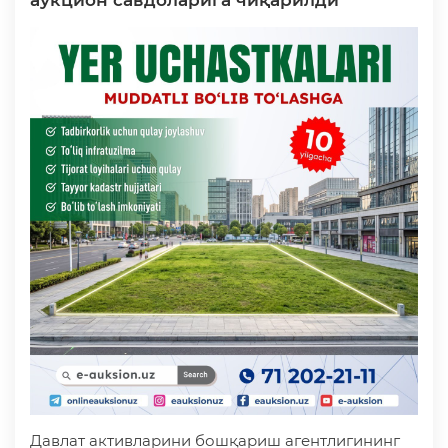
аукцион савдоларига чиқарилди
Давлат активларини бошқариш агентлигининг