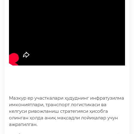
Мазкур ер участкалари ҳудуднинг инфратузилма
имкониятлари, транспорт логистикаси ва
келгуси ривожланиш стратегияси ҳисобга
олинган ҳолда аниқ мақсадли лойиҳалар учун
ажратилган.