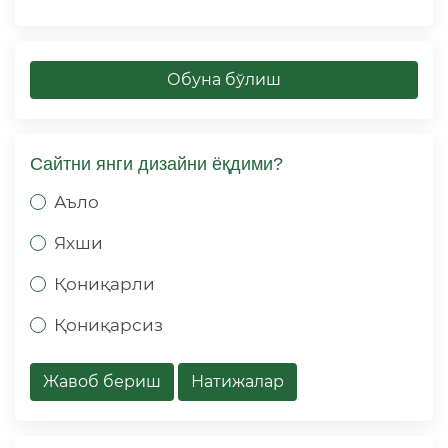
Обуна бўлиш
Сайтни янги дизайни ёқдими?
Аъло
Яхши
Қониқарли
Қониқарсиз
Жавоб бериш
Натижалар