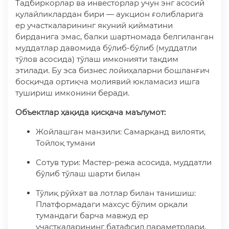
Тадбиркорлар ва инвесторлар учун энг асосий
қулайликлардан бири — аукцион ғолибларига
ер участкаларининг якуний қийматини
бирданига эмас, балки шартномада белгиланган
муддатлар давомида бўлиб-бўлиб (муддатли
тўлов асосида) тўлаш имконияти тақдим
этилади. Бу эса бизнес лойиҳаларни бошланғич
босқичда ортиқча молиявий юкламасиз ишга
тушириш имконини беради.
Объектлар ҳақида қисқача маълумот:
Жойлашган манзили: Самарқанд вилояти,
Тойлоқ тумани
Сотув тури: Мастер-режа асосида, муддатли
бўлиб тўлаш шарти билан
Тўлиқ рўйхат ва лотлар билан танишиш:
Платформадаги махсус бўлим орқали
тумандаги барча мавжуд ер
участкаларининг батафсил параметрлари,