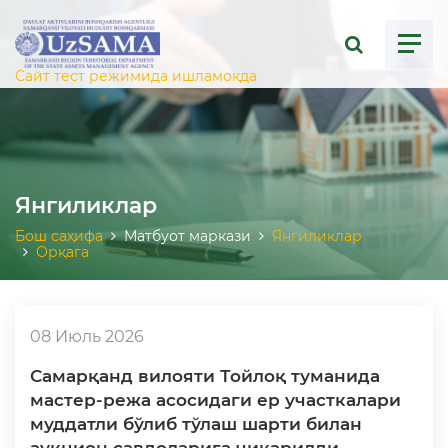
ose menu
Сайт тест режимида ишламоқда
Янгиликлар
Бош саҳифа
Матбуот маркази
Янгиликлар
Орқага
08 Июль 2026
Самарқанд вилояти Тойлоқ туманида
мастер-режа асосидаги ер участкалари
муддатли бўлиб тўлаш шарти билан