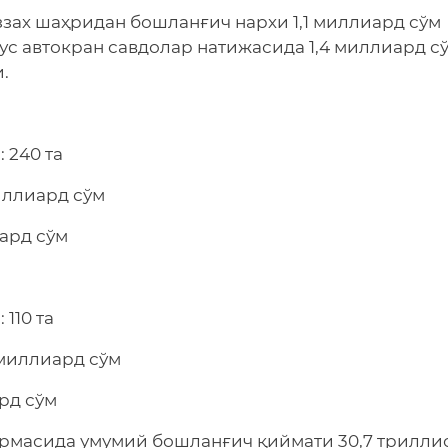
зах шаҳридан бошланғич нархи 1,1 миллиард сўм
ус автокран савдолар натижасида 1,4 миллиард с
.
 240 та
иллиард сўм
иард сўм
110 та
 миллиард сўм
ард сўм
ормасида умумий бошланғич қиймати 30,7 трилли