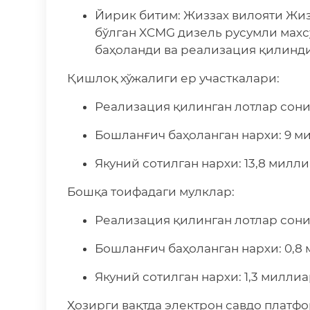
Йирик битим: Жиззах вилояти Жиз
бўлган XCMG дизель русумли махс
баҳоланди ва реализация қилинди
Қишлоқ хўжалиги ер участкалари:
Реализация қилинган лотлар сони:
Бошланғич баҳоланган нархи: 9 м
Якуний сотилган нархи: 13,8 милл
Бошқа тоифадаги мулклар:
Реализация қилинган лотлар сони: 
Бошланғич баҳоланган нархи: 0,8
Якуний сотилган нархи: 1,3 милли
Ҳозирги вақтда электрон савдо платф