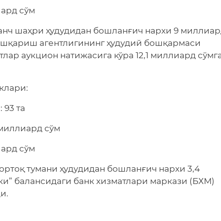
иард сўм
анч шаҳри ҳудудидан бошланғич нархи 9 миллиа
бошқариш агентлигининг ҳудудий бошқармаси
лар аукцион натижасига кўра 12,1 миллиард сўмг
клари:
 93 та
 миллиард сўм
иард сўм
ортоқ тумани ҳудудидан бошланғич нархи 3,4
ки” балансидаги банк хизматлари маркази (БХМ)
и.