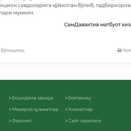
 аукцион савдоларига қўйилган бўлиб, тадбиркорла
лари мумкин.
СамДавактив матбуот хи
Бўлишмоқ:
Чоп
Бошқарма ҳақида
Боғланиш
Меъёрий ҳужжатлар
Хизматлар
Фаолият
Сайт харитаси