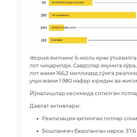
Жорий йилнинг 6-июль куни ўтказилга
лот чиқарилди. Савдолар якунига кўра,
лот жами 166,2 миллиард сўмга реали
учун жами 1 980 нафар юридик ва жис
Йўналишлар кесимида сотилган лотлар
Давлат активлари:
Реализация қилинган лотлар сони: 
Бошланғич баҳоланган нархи: 37,