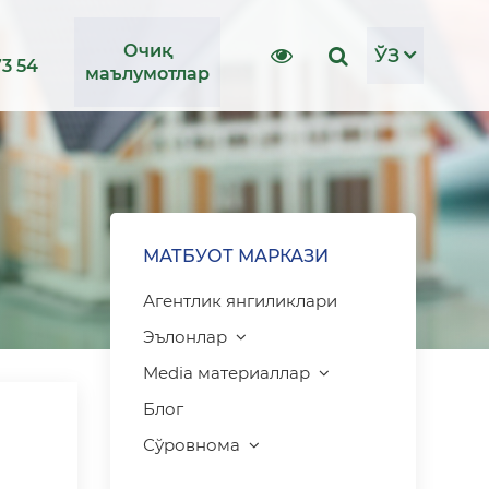
Очиқ
ЎЗ
73 54
маълумотлар
МАТБУОТ МАРКАЗИ
Агентлик янгиликлари
Эълонлар
Media материаллар
Блог
Сўровнома