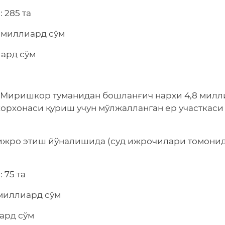
 285 та
9 миллиард сўм
иард сўм
 Миришкор туманидан бошланғич нархи 4,8 милл
корхонаси қуриш учун мўлжалланган ер участкаси 
 ижро этиш йўналишида (суд ижрочилари томони
 75 та
 миллиард сўм
иард сўм