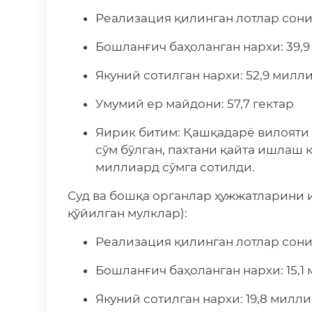
Реализация қилинган лотлар сони:
Бошланғич баҳоланган нархи: 39,
Якуний сотилган нархи: 52,9 милл
Умумий ер майдони: 57,7 гектар
Яирик битим: Қашқадарё вилояти
сўм бўлган, пахтани қайта ишлаш 
миллиард сўмга сотилди.
Суд ва бошқа органлар ҳужжатларини
қўйилган мулклар):
Реализация қилинган лотлар сони:
Бошланғич баҳоланган нархи: 15,1
Якуний сотилган нархи: 19,8 милл