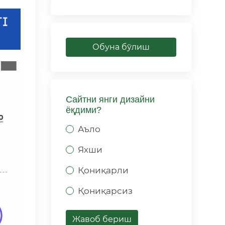
Обуна бўлиш
Сайтни янги дизайни
ёқдими?
Аъло
Яхши
Қониқарли
Қониқарсиз
Жавоб бериш