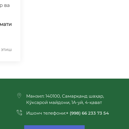
р ва
змати
 этиш
Манзил: 140100, Самарқанд шаҳар,
Кўксарой майдони, 1А-уй, 4-қават
Ишонч телефони:
+ (998) 66 233 73 54