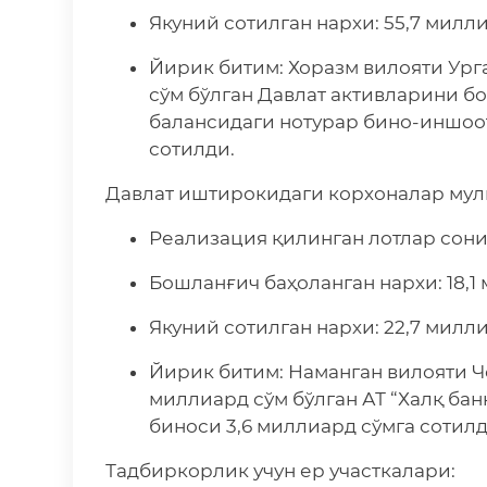
Якуний сотилган нархи: 55,7 милл
Йирик битим: Хоразм вилояти Ург
сўм бўлган Давлат активларини 
балансидаги нотурар бино-иншоот
сотилди.
Давлат иштирокидаги корхоналар мул
Реализация қилинган лотлар сони:
Бошланғич баҳоланган нархи: 18,1
Якуний сотилган нархи: 22,7 милл
Йирик битим: Наманган вилояти Ч
миллиард сўм бўлган АТ “Халқ бан
биноси 3,6 миллиард сўмга сотилд
Тадбиркорлик учун ер участкалари: