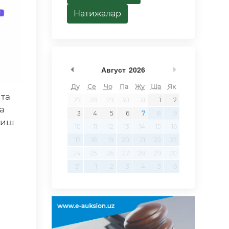
Натижалар
undefined
undefined
Август
2026
Ду
Се
Чо
Па
Жу
Ша
Як
 та
27
28
29
30
31
1
2
а
3
4
5
6
7
8
9
тиш
10
11
12
13
14
15
16
17
18
19
20
21
22
23
24
25
26
27
28
29
30
31
1
2
3
4
5
6