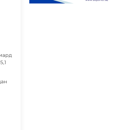
иард
5,1
дан