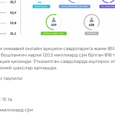
н оммавий онлайн аукцион савдоларига жами 851
 бошланғич нархи 120,5 миллиард сўм бўлган 818 т
зация қилинди. Ўтказилган савдоларда иштирок э
моний шахслар қатнашди.
 таҳлили:
15 та
6 миллиард сўм