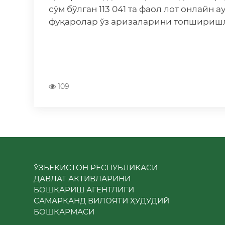
сўм бўлган 113 041 та фаол лот онлайн
фуқаролар ўз аризаларини топшириш
109
ЎЗБЕКИСТОН РЕСПУБЛИКАСИ
ДАВЛАТ АКТИВЛАРИНИ
БОШҚАРИШ АГЕНТЛИГИ
САМАРҚАНД ВИЛОЯТИ ҲУДУДИЙ
БОШҚАРМАСИ