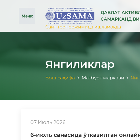
se menu
ДАВЛАТ АКТИВ
Меню
САМАРҚАНД В
Сайт тест режимида ишламоқда
Янгиликлар
Бош саҳифа
Матбуот маркази
Янг
07 Июль 2026
6-июль санасида ўтказилган онлай