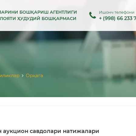
ЛАРИНИ БОШҚАРИШ АГЕНТЛИГИ
Ишонч телефони
+ (998) 66 233 
ИЛОЯТИ ҲУДУДИЙ БОШҚАРМАСИ
иликлар
Орқага
н аукцион савдолари натижалари